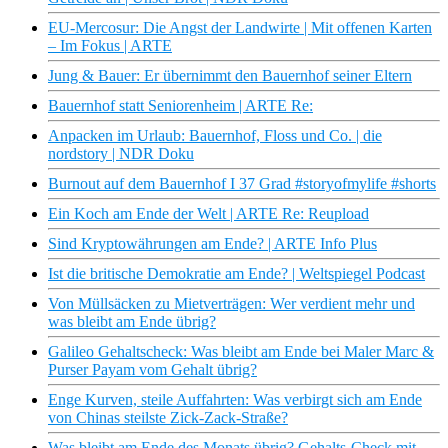
EU-Mercosur: Die Angst der Landwirte | Mit offenen Karten
– Im Fokus | ARTE
Jung & Bauer: Er übernimmt den Bauernhof seiner Eltern
Bauernhof statt Seniorenheim | ARTE Re:
Anpacken im Urlaub: Bauernhof, Floss und Co. | die
nordstory | NDR Doku
Burnout auf dem Bauernhof I 37 Grad #storyofmylife #shorts
Ein Koch am Ende der Welt | ARTE Re: Reupload
Sind Kryptowährungen am Ende? | ARTE Info Plus
Ist die britische Demokratie am Ende? | Weltspiegel Podcast
Von Müllsäcken zu Mietverträgen: Wer verdient mehr und
was bleibt am Ende übrig?
Galileo Gehaltscheck: Was bleibt am Ende bei Maler Marc &
Purser Payam vom Gehalt übrig?
Enge Kurven, steile Auffahrten: Was verbirgt sich am Ende
von Chinas steilste Zick-Zack-Straße?
Was bleibt am Ende des Monats übrig? Gehalts-Check mit