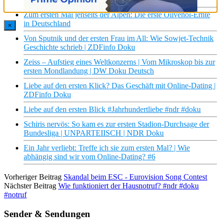
Zum ersten Mal jenseits der Alpen: Die erste Olivenöl-Ernte
in Deutschland
×
Von Sputnik und der ersten Frau im All: Wie Sowjet-Technik
Geschichte schrieb | ZDFinfo Doku
Zeiss – Aufstieg eines Weltkonzerns | Vom Mikroskop bis zur
ersten Mondlandung | DW Doku Deutsch
Liebe auf den ersten Klick? Das Geschäft mit Online-Dating |
ZDFinfo Doku
Liebe auf den ersten Blick #Jahrhundertliebe #ndr #doku
Schiris nervös: So kam es zur ersten Stadion-Durchsage der
Bundesliga | UNPARTEIISCH | NDR Doku
Ein Jahr verliebt: Treffe ich sie zum ersten Mal? | Wie
abhängig sind wir vom Online-Dating? #6
Vorheriger Beitrag
Skandal beim ESC - Eurovision Song Contest
Nächster Beitrag
Wie funktioniert der Hausnotruf? #ndr #doku
#notruf
Sender & Sendungen