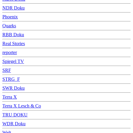
NDR Doku
Phoenix
Quarks
RBB Doku
Real Stories
reporter
Spiegel TV
SRF
STRG_F
SWR Doku
Terra X
Terra X Lesch & Co
TRU DOKU
WDR Doku
Welt