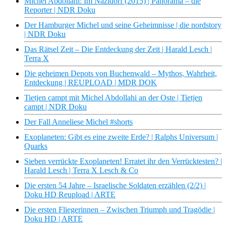
Michel Abdollahi: Im Nazidorf (2015) | Panorama – die
Reporter | NDR Doku
Der Hamburger Michel und seine Geheimnisse | die nordstory
| NDR Doku
Das Rätsel Zeit – Die Entdeckung der Zeit | Harald Lesch |
Terra X
Die geheimen Depots von Buchenwald – Mythos, Wahrheit,
Entdeckung | REUPLOAD | MDR DOK
Tietjen campt mit Michel Abdollahi an der Oste | Tietjen
campt | NDR Doku
Der Fall Anneliese Michel #shorts
Exoplaneten: Gibt es eine zweite Erde? | Ralphs Universum |
Quarks
Sieben verrückte Exoplaneten! Erratet ihr den Verrücktesten? |
Harald Lesch | Terra X Lesch & Co
Die ersten 54 Jahre – Israelische Soldaten erzählen (2/2) |
Doku HD Reupload | ARTE
Die ersten Fliegerinnen – Zwischen Triumph und Tragödie |
Doku HD | ARTE