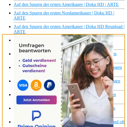
Auf den Spuren der ersten Amerikaner | Doku HD | ARTE
Auf den Spuren der ersten Nordamerikaner | Doku HD |
ARTE
Auf den Spuren der ersten Amerikaner | Doku HD Reupload |
ARTE
Auf den Spuren der ersten Nordamerikaner | Doku HD
Reupload | ARTE
ARTE Doku – Pioniere am Himmel – Das Rätsel um den
ersten Flug
Young Peking: Schulalltag und die ersten Berufserfahrungen
in Chinas Hauptstadt
Die Geheimnisse der FRITZ!Box: Was macht sie zur ersten
Wahl für WLAN in deutschen Haushalten?
Bomberflugzeuge: Die dunkle Seite von Gotha im Ersten
Weltkrieg #history #weltkrieg #mdr #shorts
Kosmische Spurensuche: Was sind die ersten Objekte im
Universum? | Terra X Lesch & Co | Harald Lesch
Rund 16 Millionen Einsätze pro Jahr #Notfallsanitäter sind oft
die ersten #Lebensretter vor Ort