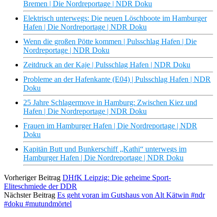
Bremen | Die Nordreportage | NDR Doku
Elektrisch unterwegs: Die neuen Löschboote im Hamburger
Hafen | Die Nordreportage | NDR Doku
Wenn die großen Pötte kommen | Pulsschlag Hafen | Die
Nordreportage | NDR Doku
Zeitdruck an der Kaje | Pulsschlag Hafen | NDR Doku
Probleme an der Hafenkante (E04) | Pulsschlag Hafen | NDR
Doku
25 Jahre Schlagermove in Hamburg: Zwischen Kiez und
Hafen | Die Nordreportage | NDR Doku
Frauen im Hamburger Hafen | Die Nordreportage | NDR
Doku
Kapitän Butt und Bunkerschiff „Kathi“ unterwegs im
Hamburger Hafen | Die Nordreportage | NDR Doku
Vorheriger Beitrag
DHfK Leipzig: Die geheime Sport-
Eliteschmiede der DDR
Nächster Beitrag
Es geht voran im Gutshaus von Alt Kätwin #ndr
#doku #mutundmörtel