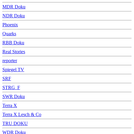
MDR Doku
NDR Doku
Phoenix
Quarks
RBB Doku
Real Stories
reporter
Spiegel TV
SRF
STRG_F
SWR Doku
Terra X
Terra X Lesch & Co
TRU DOKU
WDR Doku