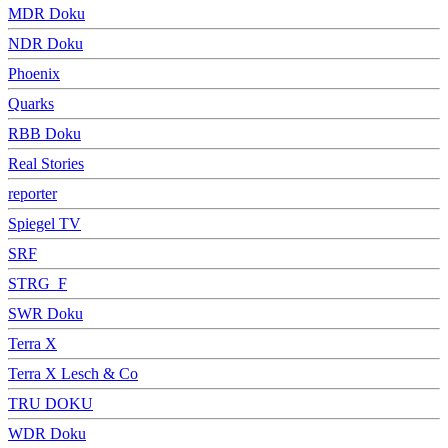
MDR Doku
NDR Doku
Phoenix
Quarks
RBB Doku
Real Stories
reporter
Spiegel TV
SRF
STRG_F
SWR Doku
Terra X
Terra X Lesch & Co
TRU DOKU
WDR Doku