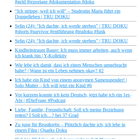
#geld #reportage #dokumentation #doku
“Ich strippe, weil ich will“ – Studentin Maria führt ein
Doppelleben | TRU DOKU
Selin (24): “Ich dachte, ich werde sterben” | TRU DOKU
#shorts #survivor #entführung #trudoku #funk
Selin (24): “Ich dachte, ich werde sterben” | TRU DOKU
Kindheitstraum Bauer: Ich muss immer arbeiten, auch wenn
ich krank bin | Y-Kollektiv
Wie lebe ich damit, dass ich einen Menschen umgebracht
habe? | Wann ist ein Leben nehmen okay? #2
Ich habe ein Kind von einem anonymen Samenspender! |
Solo Mutter – Ich will jetzt ein Kind #6
Vor kurzem konnte ich kein Deutsch, jetzt habe ich ein 1er-
Abi | #DieFrage #Podcast
Liebe, Familie, Freundschaft: Soll ich meine Beziehung
retten? I Soll ich…? bei 37 Grad
Zu jung für Brustkrebs – Plötzlich dachte ich, ich lebe in
einem Film | Quarks Doku