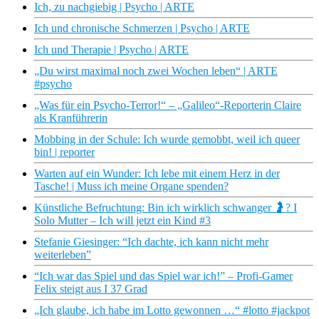
Ich, zu nachgiebig | Psycho | ARTE
Ich und chronische Schmerzen | Psycho | ARTE
Ich und Therapie | Psycho | ARTE
„Du wirst maximal noch zwei Wochen leben“ | ARTE
#psycho
„Was für ein Psycho-Terror!“ – „Galileo“-Reporterin Claire
als Kranführerin
Mobbing in der Schule: Ich wurde gemobbt, weil ich queer
bin! | reporter
Warten auf ein Wunder: Ich lebe mit einem Herz in der
Tasche! | Muss ich meine Organe spenden?
Künstliche Befruchtung: Bin ich wirklich schwanger 🤰? I
Solo Mutter – Ich will jetzt ein Kind #3
Stefanie Giesinger: “Ich dachte, ich kann nicht mehr
weiterleben”
“Ich war das Spiel und das Spiel war ich!” – Profi-Gamer
Felix steigt aus I 37 Grad
„Ich glaube, ich habe im Lotto gewonnen …“ #lotto #jackpot