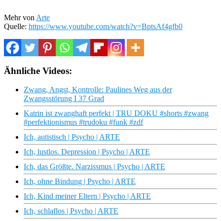
Mehr von
Arte
Quelle:
https://www.youtube.com/watch?v=BptsAf4gfb0
Ähnliche Videos:
Zwang, Angst, Kontrolle: Paulines Weg aus der
Zwangsstörung I 37 Grad
Katrin ist zwanghaft perfekt | TRU DOKU #shorts #zwang
#perfektionismus #trudoku #funk #zdf
Ich, autistisch | Psycho | ARTE
Ich, lustlos. Depression | Psycho | ARTE
Ich, das Größte. Narzissmus | Psycho | ARTE
Ich, ohne Bindung | Psycho | ARTE
Ich, Kind meiner Eltern | Psycho | ARTE
Ich, schlaflos | Psycho | ARTE