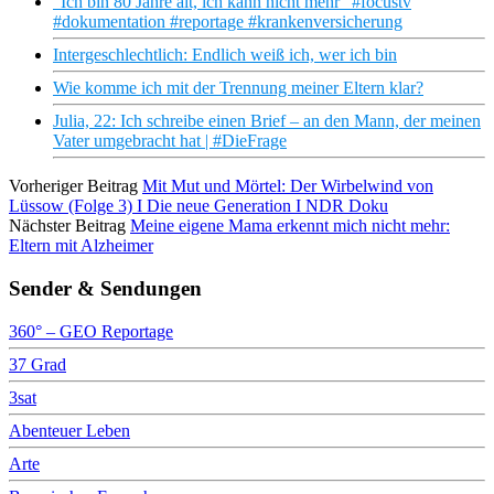
“Ich bin 80 Jahre alt, ich kann nicht mehr“ #focustv
#dokumentation #reportage #krankenversicherung
Intergeschlechtlich: Endlich weiß ich, wer ich bin
Wie komme ich mit der Trennung meiner Eltern klar?
Julia, 22: Ich schreibe einen Brief – an den Mann, der meinen
Vater umgebracht hat | #DieFrage
Vorheriger Beitrag
Mit Mut und Mörtel: Der Wirbelwind von
Lüssow (Folge 3) I Die neue Generation I NDR Doku
Nächster Beitrag
Meine eigene Mama erkennt mich nicht mehr:
Eltern mit Alzheimer
Sender & Sendungen
360° – GEO Reportage
37 Grad
3sat
Abenteuer Leben
Arte