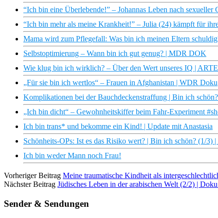
“Ich bin eine Überlebende!” – Johannas Leben nach sexueller 
“Ich bin mehr als meine Krankheit!” – Julia (24) kämpft für
Mama wird zum Pflegefall: Was bin ich meinen Eltern schuldig?
Selbstoptimierung – Wann bin ich gut genug? | MDR DOK
Wie klug bin ich wirklich? – Über den Wert unseres IQ | ARTE
„Für sie bin ich wertlos“ – Frauen in Afghanistan | WDR Doku
Komplikationen bei der Bauchdeckenstraffung | Bin ich schön?
„Ich bin dicht“ – Gewohnheitskiffer beim Fahr-Experiment #sh
Ich bin trans* und bekomme ein Kind! | Update mit Anastasia
Schönheits-OPs: Ist es das Risiko wert? | Bin ich schön? (1/3
Ich bin weder Mann noch Frau!
Vorheriger Beitrag
Meine traumatische Kindheit als intergeschlechtli
Nächster Beitrag
Jüdisches Leben in der arabischen Welt (2/2) | Do
Sender & Sendungen