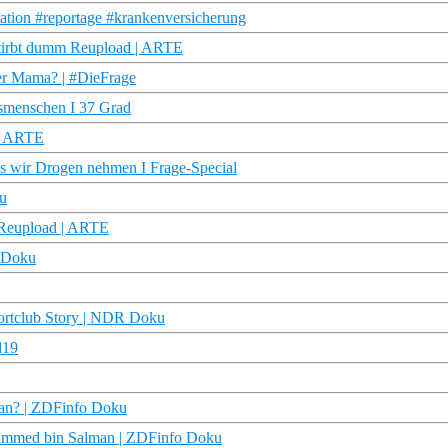
tation #reportage #krankenversicherung
 stirbt dumm Reupload | ARTE
ner Mama? | #DieFrage
nsmenschen I 37 Grad
 | ARTE
ss wir Drogen nehmen I Frage-Special
ku
 Reupload | ARTE
R Doku
ortclub Story | NDR Doku
d19
man? | ZDFinfo Doku
ohammed bin Salman | ZDFinfo Doku