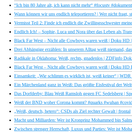
“Ich bin 80 Jahre alt, ich kann nicht mehr“ #focustv #dokumen
Wann können wir uns endlich teleportieren? | Wer nicht fragt,
Vermisst Teil 2: Finde ich endlich die Zwillingsschwester mei
Endlich Ich! – Sophie, Luca und Nora über das Leben als Tra
Black Far West – Nicht alle Cowboys waren weiß | Doku HD
Drei Abhängige erzählen: In unserem Alltag weiß niemand, da
Radikale in Oklahoma: Weiß, rechts, gnadenlos | ZDFinfo Do
Black Far West – Nicht alle Cowboys waren weiß | Doku HD
Einsamkeit: „Wie schlimm es wirklich ist, weiß keiner“ | WD
Ein Märchenland ganz in Weiß: Das größte Eisfestival der Welt
Das Dorfderby: Blau Weiß Ramsloh gegen FC Sedelsberg | Sp
Weiß der BND woher Corona kommt? #quarks #wuhan #covi
„Weiß, deutsch, hetero“: CSDs als Ziel rechter Gewalt | frontal
Macht und Milliarden: Wer ist Kronprinz Mohammed bin Sal
Zwischen strenger Herrschaft, Luxus und Parties: Wer ist M