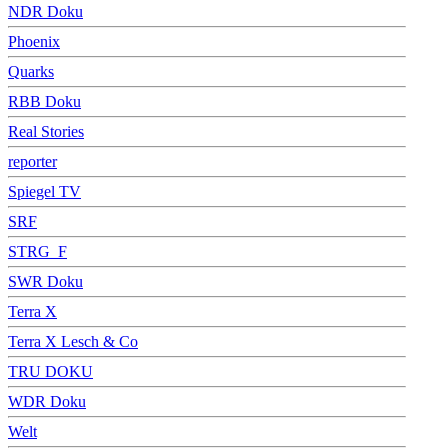
NDR Doku
Phoenix
Quarks
RBB Doku
Real Stories
reporter
Spiegel TV
SRF
STRG_F
SWR Doku
Terra X
Terra X Lesch & Co
TRU DOKU
WDR Doku
Welt