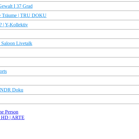
Gewalt I 37 Grad
 ihre Träume | TRU DOKU
 | Y-Kollektiv
 Saloon Livetalk
orts
) | NDR Doku
che Person
ku HD | ARTE