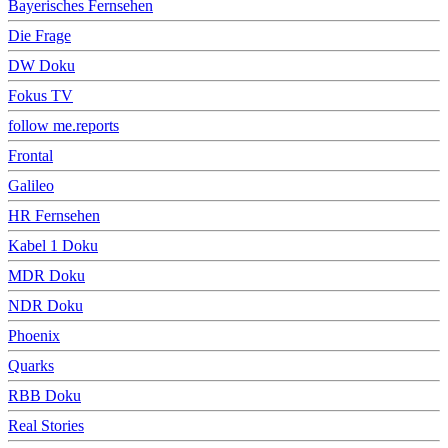
Bayerisches Fernsehen
Die Frage
DW Doku
Fokus TV
follow me.reports
Frontal
Galileo
HR Fernsehen
Kabel 1 Doku
MDR Doku
NDR Doku
Phoenix
Quarks
RBB Doku
Real Stories