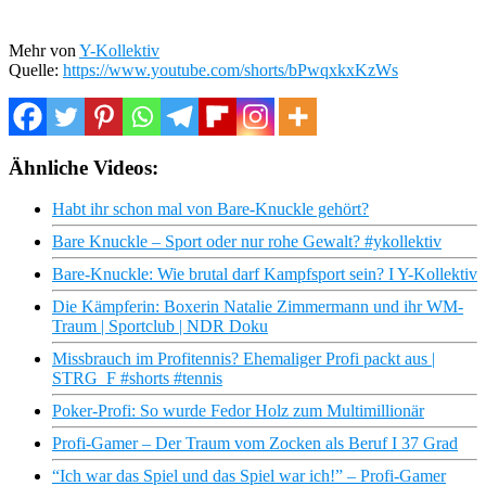
Mehr von
Y-Kollektiv
Quelle:
https://www.youtube.com/shorts/bPwqxkxKzWs
Ähnliche Videos:
Habt ihr schon mal von Bare-Knuckle gehört?
Bare Knuckle – Sport oder nur rohe Gewalt? #ykollektiv
Bare-Knuckle: Wie brutal darf Kampfsport sein? I Y-Kollektiv
Die Kämpferin: Boxerin Natalie Zimmermann und ihr WM-
Traum | Sportclub | NDR Doku
Missbrauch im Profitennis? Ehemaliger Profi packt aus |
STRG_F #shorts #tennis
Poker-Profi: So wurde Fedor Holz zum Multimillionär
Profi-Gamer – Der Traum vom Zocken als Beruf I 37 Grad
“Ich war das Spiel und das Spiel war ich!” – Profi-Gamer