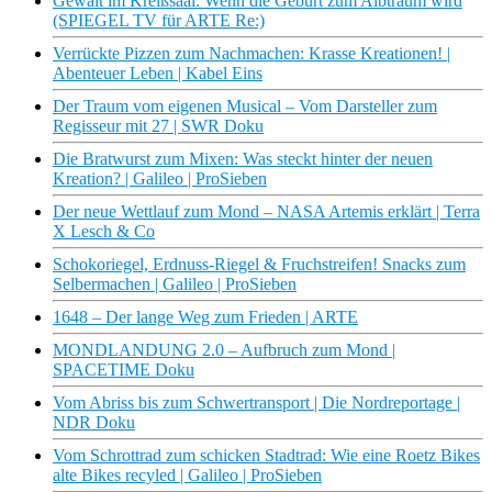
Gewalt im Kreißsaal: Wenn die Geburt zum Albtraum wird
(SPIEGEL TV für ARTE Re:)
Verrückte Pizzen zum Nachmachen: Krasse Kreationen! |
Abenteuer Leben | Kabel Eins
Der Traum vom eigenen Musical – Vom Darsteller zum
Regisseur mit 27 | SWR Doku
Die Bratwurst zum Mixen: Was steckt hinter der neuen
Kreation? | Galileo | ProSieben
Der neue Wettlauf zum Mond – NASA Artemis erklärt | Terra
X Lesch & Co
Schokoriegel, Erdnuss-Riegel & Fruchstreifen! Snacks zum
Selbermachen | Galileo | ProSieben
1648 – Der lange Weg zum Frieden | ARTE
MONDLANDUNG 2.0 – Aufbruch zum Mond |
SPACETIME Doku
Vom Abriss bis zum Schwertransport | Die Nordreportage |
NDR Doku
Vom Schrottrad zum schicken Stadtrad: Wie eine Roetz Bikes
alte Bikes recyled | Galileo | ProSieben