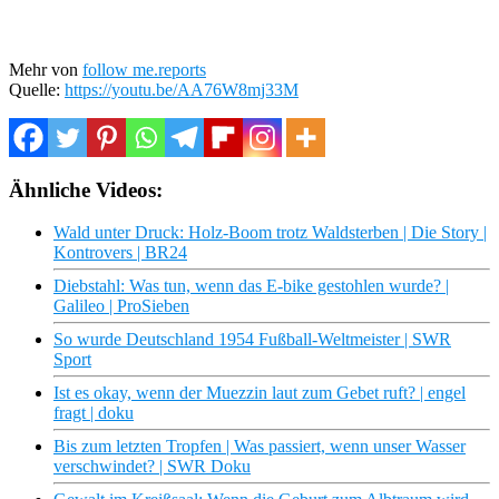
Mehr von
follow me.reports
Quelle:
https://youtu.be/AA76W8mj33M
Ähnliche Videos:
Wald unter Druck: Holz-Boom trotz Waldsterben | Die Story |
Kontrovers | BR24
Diebstahl: Was tun, wenn das E-bike gestohlen wurde? |
Galileo | ProSieben
So wurde Deutschland 1954 Fußball-Weltmeister | SWR
Sport
Ist es okay, wenn der Muezzin laut zum Gebet ruft? | engel
fragt | doku
Bis zum letzten Tropfen | Was passiert, wenn unser Wasser
verschwindet? | SWR Doku