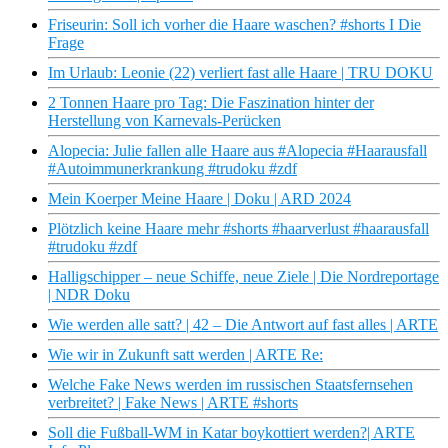
Friseurin: Soll ich vorher die Haare waschen? #shorts I Die
Frage
Im Urlaub: Leonie (22) verliert fast alle Haare | TRU DOKU
2 Tonnen Haare pro Tag: Die Faszination hinter der
Herstellung von Karnevals-Perücken
Alopecia: Julie fallen alle Haare aus #Alopecia #Haarausfall
#Autoimmunerkrankung #trudoku #zdf
Mein Koerper Meine Haare | Doku | ARD 2024
Plötzlich keine Haare mehr #shorts #haarverlust #haarausfall
#trudoku #zdf
Halligschipper – neue Schiffe, neue Ziele | Die Nordreportage
| NDR Doku
Wie werden alle satt? | 42 – Die Antwort auf fast alles | ARTE
Wie wir in Zukunft satt werden | ARTE Re:
Welche Fake News werden im russischen Staatsfernsehen
verbreitet? | Fake News | ARTE #shorts
Soll die Fußball-WM in Katar boykottiert werden?| ARTE