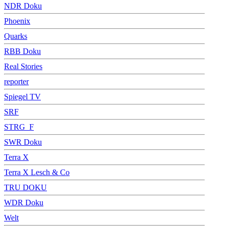
NDR Doku
Phoenix
Quarks
RBB Doku
Real Stories
reporter
Spiegel TV
SRF
STRG_F
SWR Doku
Terra X
Terra X Lesch & Co
TRU DOKU
WDR Doku
Welt