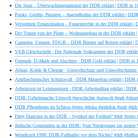
Die Stasi – Überwachungsapparat der DDR erklärt | DDR in
Punks, Gruftis, Pioniere – Jugendkultur der DDR erklärt | 
Verordnete Emanzipation – Frauenrechte in der DDR erklärt
Der Traum von der Platte – Wohnungsbau in der DDR erklär
Camping, Ungarn, FDGB – DDR Bürger auf Reisen erklärt 
VEB Gleichschritt · Die Nationale Volksarmee der DDR erkl
Ostmark, D-Mark und Aluchips · DDR Geld erklärt | DDR i
Abgas, Kohle & Chemie · Umweltschutz und Umweltschmutz
Antifaschistischer Schutzwall · DDR Mauerbau erklärt | DD
Arbeitszeit ist Leistungszeit · DDR-Arbeitsalltag erklärt | 
DDR: Geheimsache Umwelt #geschichte #umwelt #mdr #shorts
DDR Pflegeheim im Schloss #retro #doku #mdrdok #mdr #ddr #
Dirty Dancing in der DDR – Symbol der Freiheit? #ddr #retr
Jüdische Gemeinden in der DDR: Vom Niedergang zur neuen 
Wendezeit 1990: DDR-Fußballer vor dem Nichts? #ddr #fußbal