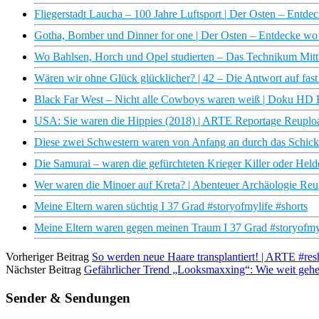
Fliegerstadt Laucha – 100 Jahre Luftsport | Der Osten – Ent
Gotha, Bomber und Dinner for one | Der Osten – Entdecke 
Wo Bahlsen, Horch und Opel studierten – Das Technikum Mi
Wären wir ohne Glück glücklicher? | 42 – Die Antwort auf fast
Black Far West – Nicht alle Cowboys waren weiß | Doku HD
USA: Sie waren die Hippies (2018) | ARTE Reportage Reuplo
Diese zwei Schwestern waren von Anfang an durch das Schick
Die Samurai – waren die gefürchteten Krieger Killer oder Held
Wer waren die Minoer auf Kreta? | Abenteuer Archäologie Re
Meine Eltern waren süchtig I 37 Grad #storyofmylife #shorts
Meine Eltern waren gegen meinen Traum I 37 Grad #storyofmyl
Vorheriger Beitrag
So werden neue Haare transplantiert! | ARTE #res
Nächster Beitrag
Gefährlicher Trend „Looksmaxxing“: Wie weit geh
Sender & Sendungen