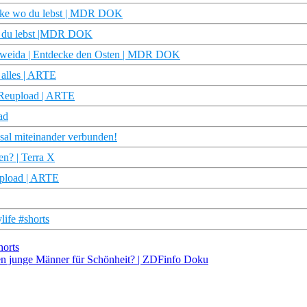
decke wo du lebst | MDR DOK
wo du lebst |MDR DOK
ttweida | Entdecke den Osten | MDR DOK
 alles | ARTE
 Reupload | ARTE
ad
sal miteinander verbunden!
en? | Terra X
upload | ARTE
ife #shorts
horts
en junge Männer für Schönheit? | ZDFinfo Doku