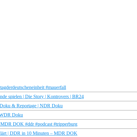
tagderdeutscheneinheit #mauerfall
 spielen | Die Story | Kontrovers | BR24
| Doku & Reportage | NDR Doku
6 | WDR Doku
 | MDR DOK #ddr #podcast #tripperburg
erklärt | DDR in 10 Minuten – MDR DOK