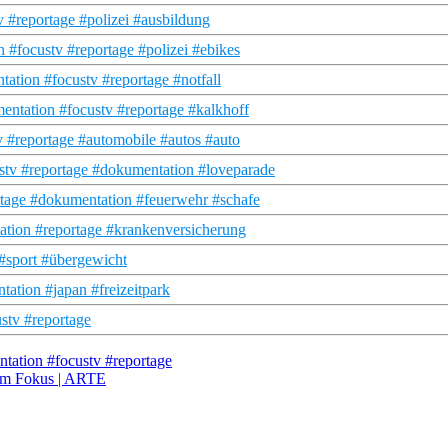
v #reportage #polizei #ausbildung
 #focustv #reportage #polizei #ebikes
ation #focustv #reportage #notfall
entation #focustv #reportage #kalkhoff
 #reportage #automobile #autos #auto
stv #reportage #dokumentation #loveparade
rtage #dokumentation #feuerwehr #schafe
tation #reportage #krankenversicherung
 #sport #übergewicht
ation #japan #freizeitpark
stv #reportage
tation #focustv #reportage
 Im Fokus | ARTE