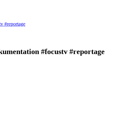
v #reportage
kumentation #focustv #reportage