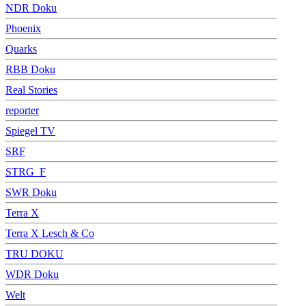
NDR Doku
Phoenix
Quarks
RBB Doku
Real Stories
reporter
Spiegel TV
SRF
STRG_F
SWR Doku
Terra X
Terra X Lesch & Co
TRU DOKU
WDR Doku
Welt