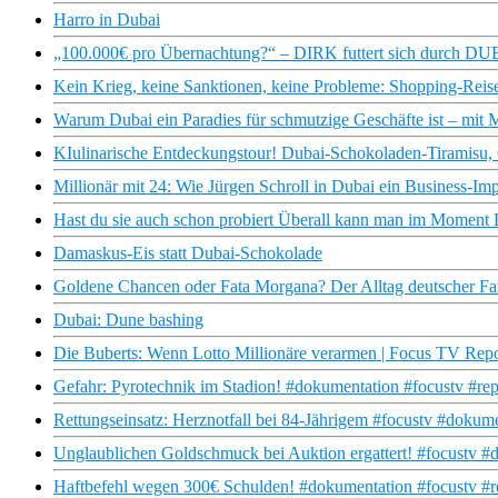
Harro in Dubai
„100.000€ pro Übernachtung?“ – DIRK futtert sich durch DUB
Kein Krieg, keine Sanktionen, keine Probleme: Shopping-Reis
Warum Dubai ein Paradies für schmutzige Geschäfte ist – mit M
KIulinarische Entdeckungstour! Dubai-Schokoladen-Tiramisu
Millionär mit 24: Wie Jürgen Schroll in Dubai ein Business-Im
Hast du sie auch schon probiert Überall kann man im Moment
Damaskus-Eis statt Dubai-Schokolade
Goldene Chancen oder Fata Morgana? Der Alltag deutscher Fa
Dubai: Dune bashing
Die Buberts: Wenn Lotto Millionäre verarmen | Focus TV Repo
Gefahr: Pyrotechnik im Stadion! #dokumentation #focustv #rep
Rettungseinsatz: Herznotfall bei 84-Jährigem #focustv #dokum
Unglaublichen Goldschmuck bei Auktion ergattert! #focustv 
Haftbefehl wegen 300€ Schulden! #dokumentation #focustv #re