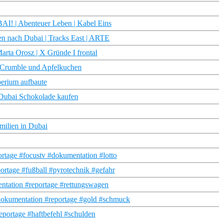
AI! | Abenteuer Leben | Kabel Eins
en nach Dubai | Tracks East | ARTE
arta Orosz | X Gründe I frontal
, Crumble und Apfelkuchen
perium aufbaute
 Dubai Schokolade kaufen
milien in Dubai
rtage #focustv #dokumentation #lotto
ortage #fußball #pyrotechnik #gefahr
entation #reportage #rettungswagen
#dokumentation #reportage #gold #schmuck
portage #haftbefehl #schulden