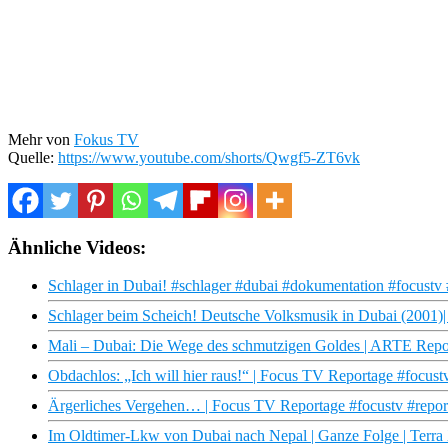
Mehr von
Fokus TV
Quelle:
https://www.youtube.com/shorts/Qwgf5-ZT6vk
Ähnliche Videos:
Schlager in Dubai! #schlager #dubai #dokumentation #focustv 
Schlager beim Scheich! Deutsche Volksmusik in Dubai (2001)
Mali – Dubai: Die Wege des schmutzigen Goldes | ARTE Repo
Obdachlos: „Ich will hier raus!“ | Focus TV Reportage #focus
Ärgerliches Vergehen… | Focus TV Reportage #focustv #repor
Im Oldtimer-Lkw von Dubai nach Nepal | Ganze Folge | Terra