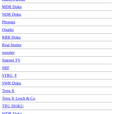
MDR Doku
NDR Doku
Phoenix
Quarks
RBB Doku
Real Stories
reporter
Spiegel TV
SRF
STRG_F
SWR Doku
Terra X
Terra X Lesch & Co
TRU DOKU
WDR Doku