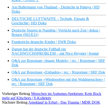
Am Ballermann von Thailand – Deutsche in Pattaya | HD
Doku
DEUTSCHE LUFTWAFFE – Technik, Einsatz &
Geschichte | HD Doku
Deutsche Spuren in Namibia | Verrückt nach Zug | dokus |
Reisen (S01/E11)
Frankreichs deutsche Kinder | SWR Doku
Darum hat der deutsche Fußball ein
NACHWUCHSPROBLEM – mit Nico Heymer | frontal
Q&A zur Reportage «Image Models» | rec. | Reportage | SRF
Dok
Q&A zur Reportage «Eisbaden» | rec. | Reportage | SRF Dok
Q&A zur Reportage «Wiedersehen mit den Waldmenschen» |
rec. | Reportage | SRF Dok
Vorheriger Beitrag
Menschen im Autismus-Spektrum: Kein Bock
mehr auf Klischees | Y-Kollektiv
Nächster Beitrag
Amoklauf in Erfurt - Das Trauma | MDR DOK