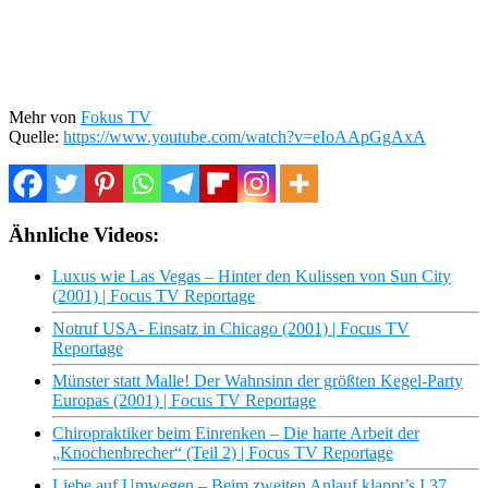
Mehr von
Fokus TV
Quelle:
https://www.youtube.com/watch?v=eIoAApGgAxA
Ähnliche Videos:
Luxus wie Las Vegas – Hinter den Kulissen von Sun City
(2001) | Focus TV Reportage
Notruf USA- Einsatz in Chicago (2001) | Focus TV
Reportage
Münster statt Malle! Der Wahnsinn der größten Kegel-Party
Europas (2001) | Focus TV Reportage
Chiropraktiker beim Einrenken – Die harte Arbeit der
„Knochenbrecher“ (Teil 2) | Focus TV Reportage
Liebe auf Umwegen – Beim zweiten Anlauf klappt’s I 37