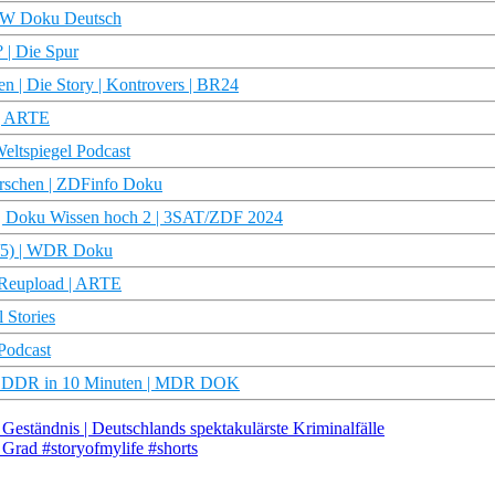
 DW Doku Deutsch
? | Die Spur
en | Die Story | Kontrovers | BR24
 | ARTE
eltspiegel Podcast
rrschen | ZDFinfo Doku
 | Doku Wissen hoch 2 | 3SAT/ZDF 2024
 (3/5) | WDR Doku
 Reupload | ARTE
 Stories
Podcast
t | DDR in 10 Minuten | MDR DOK
ändnis | Deutschlands spektakulärste Kriminalfälle
 Grad #storyofmylife #shorts