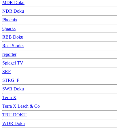
MDR Doku
NDR Doku
Phoenix
Quarks
RBB Doku
Real Stories
reporter
Spiegel TV
SRF
STRG_F
SWR Doku
Terra X
Terra X Lesch & Co
TRU DOKU
WDR Doku