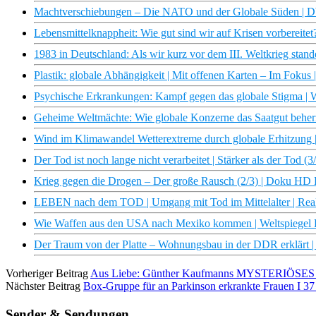
Machtverschiebungen – Die NATO und der Globale Süden |
Lebensmittelknappheit: Wie gut sind wir auf Krisen vorbereitet
1983 in Deutschland: Als wir kurz vor dem III. Weltkrieg stand
Plastik: globale Abhängigkeit | Mit offenen Karten – Im Fokus
Psychische Erkrankungen: Kampf gegen das globale Stigma | W
Geheime Weltmächte: Wie globale Konzerne das Saatgut behe
Wind im Klimawandel Wetterextreme durch globale Erhitzung
Der Tod ist noch lange nicht verarbeitet | Stärker als der Tod
Krieg gegen die Drogen – Der große Rausch (2/3) | Doku HD
LEBEN nach dem TOD | Umgang mit Tod im Mittelalter | Real
Wie Waffen aus den USA nach Mexiko kommen | Weltspiegel 
Der Traum von der Platte – Wohnungsbau in der DDR erklär
Vorheriger Beitrag
Aus Liebe: Günther Kaufmanns MYSTERIÖSES Gest
Nächster Beitrag
Box-Gruppe für an Parkinson erkrankte Frauen I 37
Sender & Sendungen