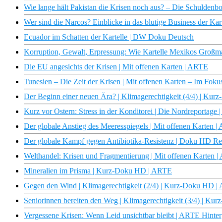
Wie lange hält Pakistan die Krisen noch aus? – Die Schulden
Wer sind die Narcos? Einblicke in das blutige Business der Kart
Ecuador im Schatten der Kartelle | DW Doku Deutsch
Korruption, Gewalt, Erpressung: Wie Kartelle Mexikos Großm
Die EU angesichts der Krisen | Mit offenen Karten | ARTE
Tunesien – Die Zeit der Krisen | Mit offenen Karten – Im Fok
Der Beginn einer neuen Ära? | Klimagerechtigkeit (4/4) | Ku
Kurz vor Ostern: Stress in der Konditorei | Die Nordreportag
Der globale Anstieg des Meeresspiegels | Mit offenen Karten 
Der globale Kampf gegen Antibiotika-Resistenz | Doku HD R
Welthandel: Krisen und Fragmentierung | Mit offenen Karten 
Mineralien im Prisma | Kurz-Doku HD | ARTE
Gegen den Wind | Klimagerechtigkeit (2/4) | Kurz-Doku HD 
Seniorinnen bereiten den Weg | Klimagerechtigkeit (3/4) | K
Vergessene Krisen: Wenn Leid unsichtbar bleibt | ARTE Hinte