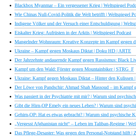
Blackbox Myanmar – Ein vergessener Krieg | Weltspiegel Podc
Wie Chinas Null-Covid-Politik die Welt betrifft | Weltspiegel P
Indigene Völker und der Versuch einer Entschuldigung | Weltsp
Eiskalter Krieg: Aufrüsten in der Arktis | Weltspiegel Podcast
Mangelnder Wohnraum: Kreative Konzepte im Kampf gegen die
Ukraine – Kampf gegen Moskaus Diktat | Doku HD | ARTE
Der Jahrzehnte andauernde Kampf gegen Rassismus: Black Li
Kampf um den Wald: Förster gegen Mountainbiker | STRG_F
Ukraine: Kampf gegen Moskaus Diktat – Hinter den Kulissen 
Der Löwe von Pandschir: Ahmad Shah Massoud – im Kampf ge
Was passiert in der Psychiatrie mit mir? | Warum sind psychis
Gibt die Hirn-OP Emely ein neues Leben? | Warum sind psych
Gehirn-OP: Hat es etwas gebracht? | Warum sind psychische 
„Vergesst Afghanistan nicht“ – Leben im Taliban-Regime | Wel
Das Pflege-Desaster: Was gegen den Personal-Notstand hilft 