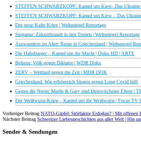
STEFFEN SCHWARZKOPF: Kampf um Kiew- Das Ukraine-Kri
STEFFEN SCHWARZKOPF: Kampf um Kiew – Das Ukraine-Kri
Der neue Kalte Krieg | Weltspiegel Reportage
Singapur: Zukunftsstadt in den Tropen | Weltspiegel Reportage
Auswandern im Alter: Rente in Griechenland | Weltspiegel Rep
Die Habsburger – Kampf um die Macht | Doku HD | ARTE
Belarus: Volk gegen Diktator | WDR Doku
ZERV – Wettlauf gegen die Zeit | MDR DOK
Griechenland: Wie erfolgreich Singen gegen Long Covid hilft
Gegen die Norm: Marlis & Gary sind kleinwüchsige Eltern 
Der Weißwurst-Krieg – Kampf um die Weißwurst | Focus TV 
Vorheriger Beitrag
NATO-Gipfel: Störfaktor Erdoğan? | Mit offenen
Nächster Beitrag
Schweizer Liebesgeschichten aus aller Welt | Hin 
Sender & Sendungen