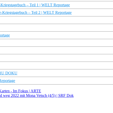
egstagebuch – Teil 1 | WELT Reportage
egstagebuch – Teil 2 | WELT Reportage
ortage
| TRU DOKU
Reportage
 Karten - Im Fokus | ARTE
und weg 2022 mit Mona Vetsch (4/5) | SRF Dok