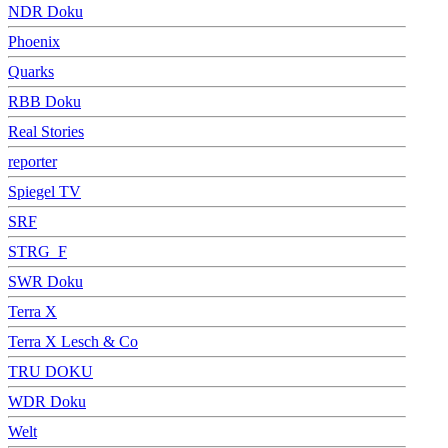
NDR Doku
Phoenix
Quarks
RBB Doku
Real Stories
reporter
Spiegel TV
SRF
STRG_F
SWR Doku
Terra X
Terra X Lesch & Co
TRU DOKU
WDR Doku
Welt