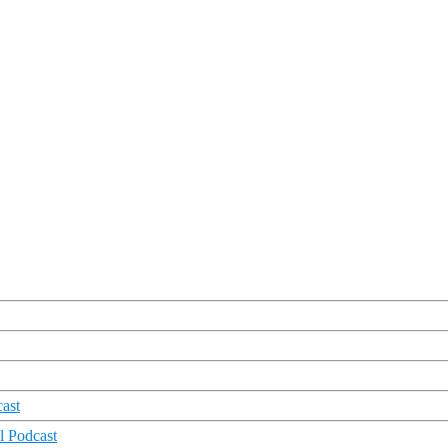
cast
l Podcast