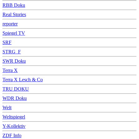
RBB Doku
Real Stories
reporter
Spiegel TV
SRF
STRG_F
SWR Doku
Terra X
Terra X Lesch & Co
TRU DOKU
WDR Doku
Welt
Weltspiegel
Y-Kollektiv
ZDF Info