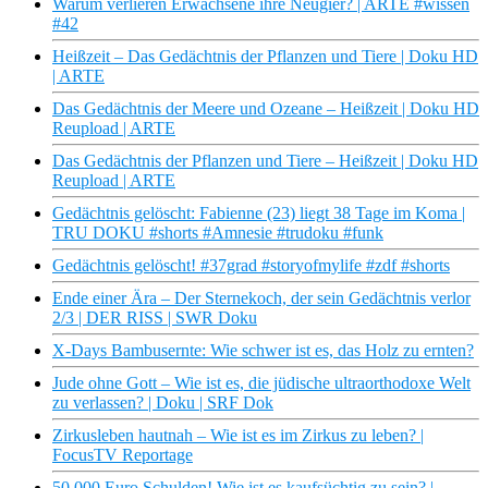
Warum verlieren Erwachsene ihre Neugier? | ARTE #wissen
#42
Heißzeit – Das Gedächtnis der Pflanzen und Tiere | Doku HD
| ARTE
Das Gedächtnis der Meere und Ozeane – Heißzeit | Doku HD
Reupload | ARTE
Das Gedächtnis der Pflanzen und Tiere – Heißzeit | Doku HD
Reupload | ARTE
Gedächtnis gelöscht: Fabienne (23) liegt 38 Tage im Koma |
TRU DOKU #shorts #Amnesie #trudoku #funk
Gedächtnis gelöscht! #37grad #storyofmylife #zdf #shorts
Ende einer Ära – Der Sternekoch, der sein Gedächtnis verlor
2/3 | DER RISS | SWR Doku
X-Days Bambusernte: Wie schwer ist es, das Holz zu ernten?
Jude ohne Gott – Wie ist es, die jüdische ultraorthodoxe Welt
zu verlassen? | Doku | SRF Dok
Zirkusleben hautnah – Wie ist es im Zirkus zu leben? |
FocusTV Reportage
50.000 Euro Schulden! Wie ist es kaufsüchtig zu sein? |