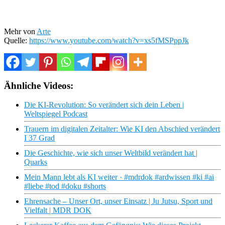
Mehr von
Arte
Quelle:
https://www.youtube.com/watch?v=xs5fMSPppJk
Ähnliche Videos:
Die KI-Revolution: So verändert sich dein Leben |
Weltspiegel Podcast
Trauern im digitalen Zeitalter: Wie KI den Abschied verändert
I 37 Grad
Die Geschichte, wie sich unser Weltbild verändert hat |
Quarks
Mein Mann lebt als KI weiter · #mdrdok #ardwissen #ki #ai
#liebe #tod #doku #shorts
Ehrensache – Unser Ort, unser Einsatz | Ju Jutsu, Sport und
Vielfalt | MDR DOK