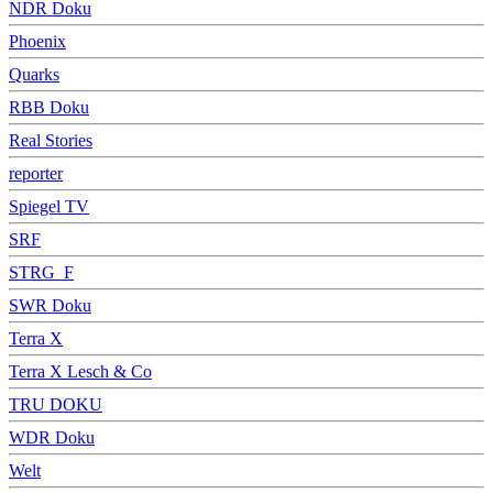
NDR Doku
Phoenix
Quarks
RBB Doku
Real Stories
reporter
Spiegel TV
SRF
STRG_F
SWR Doku
Terra X
Terra X Lesch & Co
TRU DOKU
WDR Doku
Welt