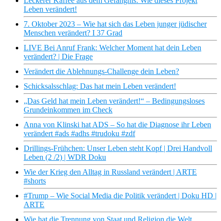
Leckerer Kaffee aus dem Gefängnis: Wie dieses Projekt
Leben verändert!
7. Oktober 2023 – Wie hat sich das Leben junger jüdischer
Menschen verändert? I 37 Grad
LIVE Bei Anruf Frank: Welcher Moment hat dein Leben
verändert? | Die Frage
Verändert die Ablehnungs-Challenge dein Leben?
Schicksalsschlag: Das hat mein Leben verändert!
„Das Geld hat mein Leben verändert!“ – Bedingungsloses
Grundeinkommen im Check
Anna von Klinski hat ADS – So hat die Diagnose ihr Leben
verändert #ads #adhs #trudoku #zdf
Drillings-Frühchen: Unser Leben steht Kopf | Drei Handvoll
Leben (2 /2) | WDR Doku
Wie der Krieg den Alltag in Russland verändert | ARTE
#shorts
#Trump – Wie Social Media die Politik verändert | Doku HD |
ARTE
Wie hat die Trennung von Staat und Religion die Welt