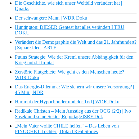
Die Geschichte, wie sich unser Weltbild verändert hat |
Quarks
Der schwangere Mann | WDR Doku
Huntington: DIESER Gentest hat alles verändert I TRU
DOKU
Verändert die Demographie die Welt und das 21. Jahrhundert?
| Square Idee | ARTE
Putins Strategie: Wie der Kreml unsere Abhängigkeit für den
Krieg nutzt I frontal
Zerstörte Flutgebiete: Wie geht es den Menschen heute? |
WDR Doku
Das Energie-Dilemma: Wie sichern wir unsere Versorgung? |
45 Min | NDR
Hartmut der Hypochonder und der Tod | WDR Doku
Radikale Christen – Mein Ausstieg aus der OCG (2/2) | Ivo
Sasek und seine Sekte | Reportage |SRF Dok
„Mein Vater wollte CHILE helfen“ – Das Leben von
PINOCHET Tochter | Doku | Real Stories