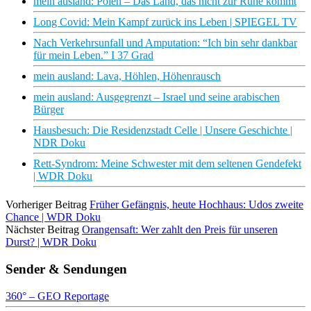
mein ausland: Polen – Das Land, das nicht zur Ruhe kommt
Long Covid: Mein Kampf zurück ins Leben | SPIEGEL TV
Nach Verkehrsunfall und Amputation: “Ich bin sehr dankbar
für mein Leben.” I 37 Grad
mein ausland: Lava, Höhlen, Höhenrausch
mein ausland: Ausgegrenzt – Israel und seine arabischen
Bürger
Hausbesuch: Die Residenzstadt Celle | Unsere Geschichte |
NDR Doku
Rett-Syndrom: Meine Schwester mit dem seltenen Gendefekt
| WDR Doku
Vorheriger Beitrag
Früher Gefängnis, heute Hochhaus: Udos zweite
Chance | WDR Doku
Nächster Beitrag
Orangensaft: Wer zahlt den Preis für unseren
Durst? | WDR Doku
Sender & Sendungen
360° – GEO Reportage