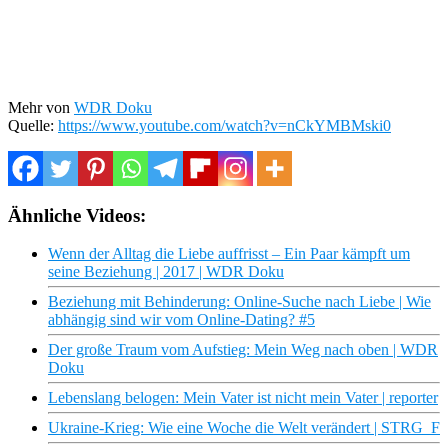
Mehr von
WDR Doku
Quelle:
https://www.youtube.com/watch?v=nCkYMBMski0
Ähnliche Videos:
Wenn der Alltag die Liebe auffrisst – Ein Paar kämpft um
seine Beziehung | 2017 | WDR Doku
Beziehung mit Behinderung: Online-Suche nach Liebe | Wie
abhängig sind wir vom Online-Dating? #5
Der große Traum vom Aufstieg: Mein Weg nach oben | WDR
Doku
Lebenslang belogen: Mein Vater ist nicht mein Vater | reporter
Ukraine-Krieg: Wie eine Woche die Welt verändert | STRG_F