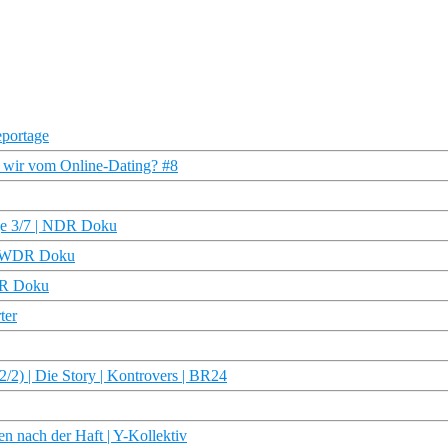
portage
nd wir vom Online-Dating? #8
lge 3/7 | NDR Doku
6 | WDR Doku
DR Doku
ter
2/2) | Die Story | Kontrovers | BR24
en nach der Haft | Y-Kollektiv