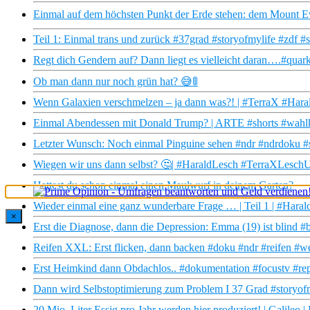
Einmal auf dem höchsten Punkt der Erde stehen: dem Mount Ev
Teil 1: Einmal trans und zurück #37grad #storyofmylife #zdf #s
Regt dich Gendern auf? Dann liegt es vielleicht daran….#quar
Ob man dann nur noch grün hat? 😅🚦
Wenn Galaxien verschmelzen – ja dann was?! | #TerraX #Hara
Einmal Abendessen mit Donald Trump? | ARTE #shorts #wahlk
Letzter Wunsch: Noch einmal Pinguine sehen #ndr #ndrdoku #
Wiegen wir uns dann selbst? 🤔| #HaraldLesch #TerraXLesc
Hattest du schon einmal einen Maulwurf in deinem Garten?
Wieder einmal eine ganz wunderbare Frage … | Teil 1 | #Hara
×
Erst die Diagnose, dann die Depression: Emma (19) ist blind #
Reifen XXL: Erst flicken, dann backen #doku #ndr #reifen #w
Erst Heimkind dann Obdachlos.. #dokumentation #focustv #re
Dann wird Selbstoptimierung zum Problem I 37 Grad #storyofm
20 Mio. Liter Essig pro Jahr werden hier produziert! | Galileo |