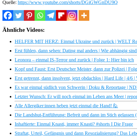
Quelle:
https://www.youtube.com/shorts/DGiGWGnDU9Q
Ähnliche Videos:
HELFER MIT HERZ: Einmal Ukraine und zurück | WELT Re
Erst fühlen, dann sehen: Dating mal anders | Wie abhängig si
Leonora – einmal IS-Terror und zurück | Folge 1: Hier bin ich
Kopf und Faust: Erst Deutscher Meister, dann zur Polizei | Fo
Erst getrennt, dann insolvent, jetzt obdachlos | Hard Life | 4/
Es war einmal südlich von Schwerin | Doku & Reportage | N
Letzter Wunsch: Er will noch einmal im Leben ans Meer | repor
Alle Allergiker:innen heben jetzt einmal die Hand! 🙋
Die Landshut-Entführung: Befreit und dann im Stich gelassen (
Inhaftierte: Einmal Knasti, immer Knasti? #shorts I Die Frage
Straftat, Urteil, Gefängnis und dann Resozialisierung? Das Leb