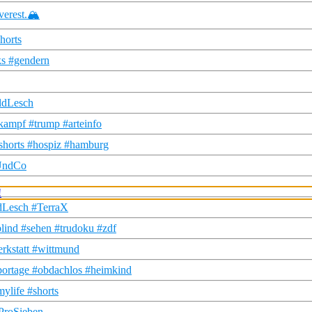
erest.🏔️
horts
ks #gendern
ldLesch
ampf #trump #arteinfo
shorts #hospiz #hamburg
hUndCo
ldLesch #TerraX
blind #sehen #trudoku #zdf
erkstatt #wittmund
portage #obdachlos #heimkind
ylife #shorts
 ProSieben