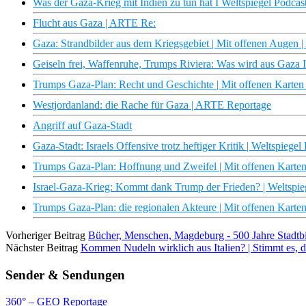
Was der Gaza-Krieg mit Indien zu tun hat I Weltspiegel Podcas
Flucht aus Gaza | ARTE Re:
Gaza: Strandbilder aus dem Kriegsgebiet | Mit offenen Augen
Geiseln frei, Waffenruhe, Trumps Riviera: Was wird aus Gaza I
Trumps Gaza-Plan: Recht und Geschichte | Mit offenen Karte
Westjordanland: die Rache für Gaza | ARTE Reportage
Angriff auf Gaza-Stadt
Gaza-Stadt: Israels Offensive trotz heftiger Kritik | Weltspiegel
Trumps Gaza-Plan: Hoffnung und Zweifel | Mit offenen Karte
Israel-Gaza-Krieg: Kommt dank Trump der Frieden? | Weltspie
Trumps Gaza-Plan: die regionalen Akteure | Mit offenen Kart
Vorheriger Beitrag
Bücher, Menschen, Magdeburg - 500 Jahre Stadt
Nächster Beitrag
Kommen Nudeln wirklich aus Italien? | Stimmt es, d
Sender & Sendungen
360° – GEO Reportage