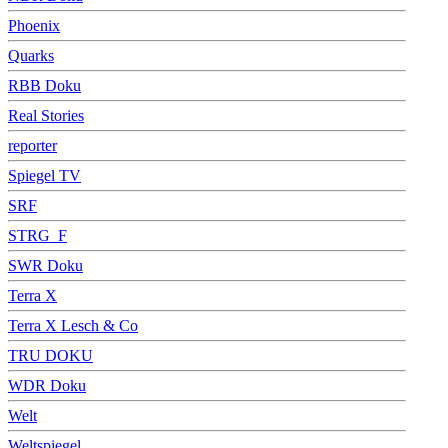
Phoenix
Quarks
RBB Doku
Real Stories
reporter
Spiegel TV
SRF
STRG_F
SWR Doku
Terra X
Terra X Lesch & Co
TRU DOKU
WDR Doku
Welt
Weltspiegel