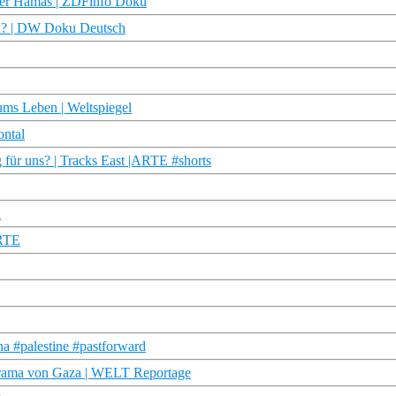
 der Hamas | ZDFinfo Doku
en? | DW Doku Deutsch
ums Leben | Weltspiegel
ontal
ür uns? | Tracks East |ARTE #shorts
h
ARTE
na #palestine #pastforward
rama von Gaza | WELT Reportage