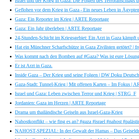
Israel und der Krieg in Gaza: Die Folgen des Terroranschlags
Geflohen vor dem Krieg in Gaza - Ein neues Leben in Ägypt
Gaza: Ein Reporter im Krieg | ARTE Reportage
Gaza: Ein Jahr überleben | ARTE Reportage
24-Stunden-Schicht im Kriegsgebiet: Ein Arzt in Gaza kämpft 
Hat ein Münchner Scharfschütze in Gaza Zivilisten getötet? | fr
Was kommt nach den Bomben auf #Gaza? Was ist eure Lösung f
Er ist Arzt in Gaza.
Inside Gaza – Der Krieg und seine Folgen | DW Doku Deutsc
Gaza-Stadt: Tunnel-Krieg | Mit offenen Karten – Im Fokus | 
Israel und Gaza: Leben zwischen Terror und Krieg | STRG_F
Jordanien: Gaza im Herzen | ARTE Reportage
Drama um thailändische Geiseln aus Israel-Gaza-Krieg
Nahostkonflikt – wie fing es an? #gaza #israel #nahost #palästi
NAHOST-SPEZIAL: In der Gewalt der Hamas – Das Geiseld