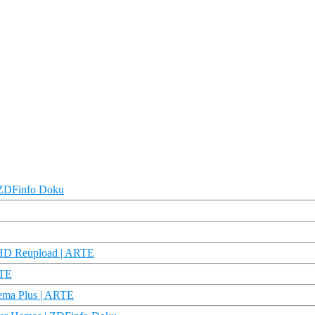
 | ZDFinfo Doku
u HD Reupload | ARTE
RTE
hema Plus | ARTE