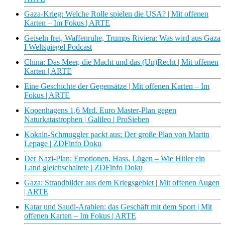
Gaza-Krieg: Welche Rolle spielen die USA? | Mit offenen
Karten – Im Fokus | ARTE
Geiseln frei, Waffenruhe, Trumps Riviera: Was wird aus Gaza
I Weltspiegel Podcast
China: Das Meer, die Macht und das (Un)Recht | Mit offenen
Karten | ARTE
Eine Geschichte der Gegensätze | Mit offenen Karten – Im
Fokus | ARTE
Kopenhagens 1,6 Mrd. Euro Master-Plan gegen
Naturkatastrophen | Galileo | ProSieben
Kokain-Schmuggler packt aus: Der große Plan von Martin
Lepage | ZDFinfo Doku
Der Nazi-Plan: Emotionen, Hass, Lügen – Wie Hitler ein
Land gleichschaltete | ZDFinfo Doku
Gaza: Strandbilder aus dem Kriegsgebiet | Mit offenen Augen
| ARTE
Katar und Saudi-Arabien: das Geschäft mit dem Sport | Mit
offenen Karten – Im Fokus | ARTE