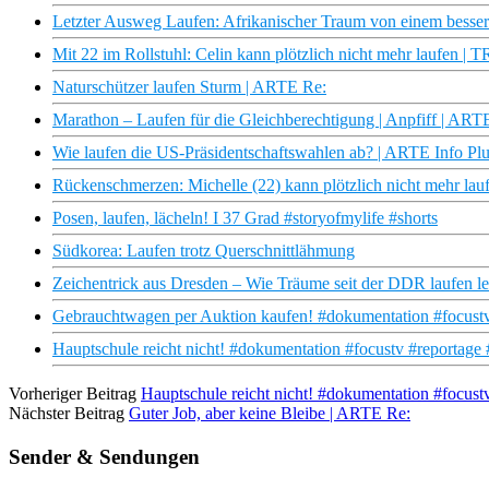
Letzter Ausweg Laufen: Afrikanischer Traum von einem besse
Mit 22 im Rollstuhl: Celin kann plötzlich nicht mehr laufen
Naturschützer laufen Sturm | ARTE Re:
Marathon – Laufen für die Gleichberechtigung | Anpfiff | ART
Wie laufen die US-Präsidentschaftswahlen ab? | ARTE Info Pl
Rückenschmerzen: Michelle (22) kann plötzlich nicht mehr 
Posen, laufen, lächeln! I 37 Grad #storyofmylife #shorts
Südkorea: Laufen trotz Querschnittlähmung
Zeichentrick aus Dresden – Wie Träume seit der DDR laufen
Gebrauchtwagen per Auktion kaufen! #dokumentation #focustv
Hauptschule reicht nicht! #dokumentation #focustv #reportage
Vorheriger Beitrag
Hauptschule reicht nicht! #dokumentation #focust
Nächster Beitrag
Guter Job, aber keine Bleibe | ARTE Re:
Sender & Sendungen