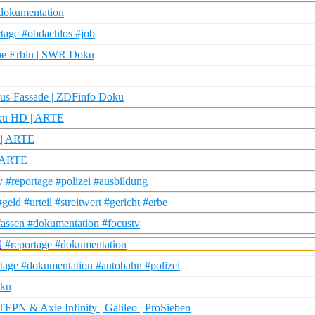
#dokumentation
tage #obdachlos #job
rne Erbin | SWR Doku
smus-Fassade | ZDFinfo Doku
Doku HD | ARTE
D | ARTE
| ARTE
v #reportage #polizei #ausbildung
ld #urteil #streitwert #gericht #erbe
 fassen #dokumentation #focustv
tv #reportage #dokumentation
tage #dokumentation #autobahn #polizei
oku
EPN & Axie Infinity | Galileo | ProSieben