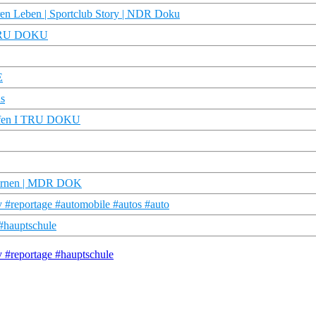
ren Leben | Sportclub Story | NDR Doku
 | TRU DOKU
E
us
laufen I TRU DOKU
 lernen | MDR DOK
 #reportage #automobile #autos #auto
 #hauptschule
v #reportage #hauptschule