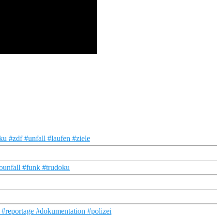
 #zdf #unfall #laufen #ziele
ounfall #funk #trudoku
v #reportage #dokumentation #polizei