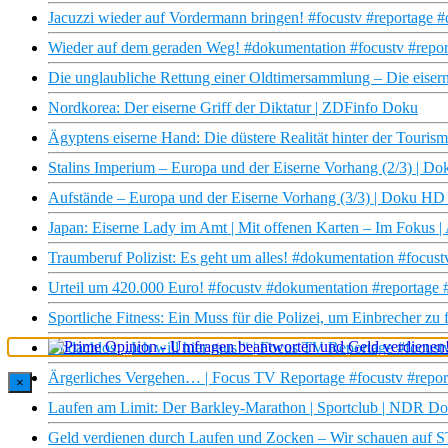
Jacuzzi wieder auf Vordermann bringen! #focustv #reportage 
Wieder auf dem geraden Weg! #dokumentation #focustv #repor
Die unglaubliche Rettung einer Oldtimersammlung – Die eise
Nordkorea: Der eiserne Griff der Diktatur | ZDFinfo Doku
Ägyptens eiserne Hand: Die düstere Realität hinter der Touri
Stalins Imperium – Europa und der Eiserne Vorhang (2/3) | 
Aufstände – Europa und der Eiserne Vorhang (3/3) | Doku H
Japan: Eiserne Lady im Amt | Mit offenen Karten – Im Fokus 
Traumberuf Polizist: Es geht um alles! #dokumentation #focust
Urteil um 420.000 Euro! #focustv #dokumentation #reportage #ge
Sportliche Fitness: Ein Muss für die Polizei, um Einbrecher zu
Obdachlos: „Ich will hier raus!“ | Focus TV Reportage #focus
Ärgerliches Vergehen… | Focus TV Reportage #focustv #repor
×
Laufen am Limit: Der Barkley-Marathon | Sportclub | NDR D
Geld verdienen durch Laufen und Zocken – Wir schauen auf ST