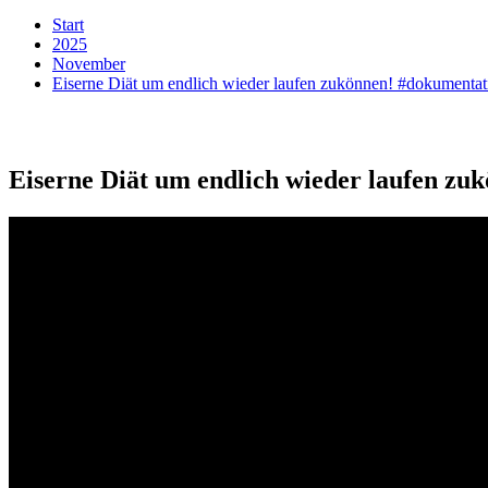
Start
2025
November
Eiserne Diät um endlich wieder laufen zukönnen! #dokumentat
Eiserne Diät um endlich wieder laufen zu