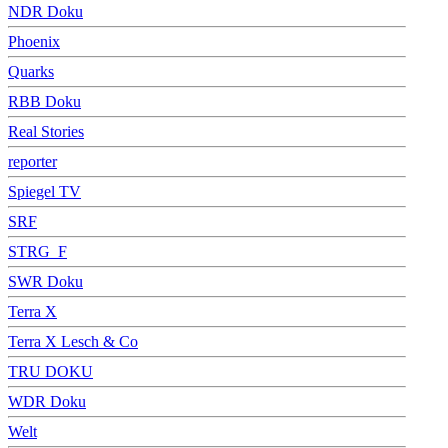
NDR Doku
Phoenix
Quarks
RBB Doku
Real Stories
reporter
Spiegel TV
SRF
STRG_F
SWR Doku
Terra X
Terra X Lesch & Co
TRU DOKU
WDR Doku
Welt