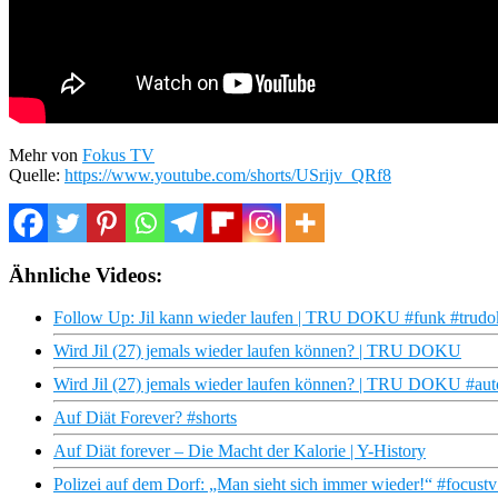
Mehr von
Fokus TV
Quelle:
https://www.youtube.com/shorts/USrijv_QRf8
Ähnliche Videos:
Follow Up: Jil kann wieder laufen | TRU DOKU #funk #trudoku
Wird Jil (27) jemals wieder laufen können? | TRU DOKU
Wird Jil (27) jemals wieder laufen können? | TRU DOKU #aut
Auf Diät Forever? #shorts
Auf Diät forever – Die Macht der Kalorie | Y-History
Polizei auf dem Dorf: „Man sieht sich immer wieder!“ #focust