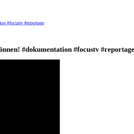
ion #focustv #reportage
können! #dokumentation #focustv #reportag