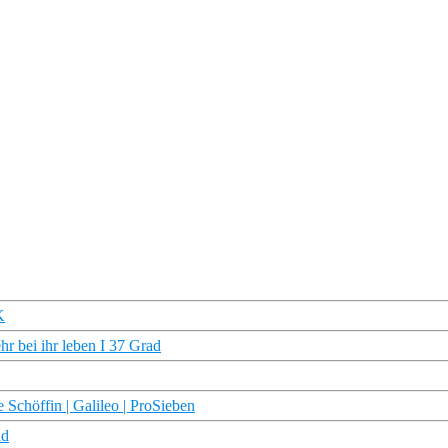
K
r bei ihr leben I 37 Grad
e Schöffin | Galileo | ProSieben
ad