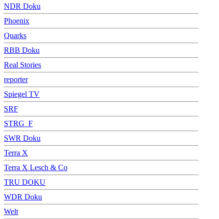
NDR Doku
Phoenix
Quarks
RBB Doku
Real Stories
reporter
Spiegel TV
SRF
STRG_F
SWR Doku
Terra X
Terra X Lesch & Co
TRU DOKU
WDR Doku
Welt