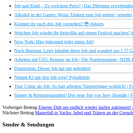
Job und Kind – Zu welchem Preis? | Das Dilemma erwerbstätige
Alkohol in der Gastro: Wenn Trinken zum Job gehört | reporter
Könntet ihr euch den Job vorstellen? 😳 #shorts
Welchen Job würdet ihr freiwillig auf einem Festival machen? 
New York: Hier bekommt jeder einen Job!
Nach Burnout: Lesly kündigt ihren Job und wandert aus I 37 G
Arbeiten mit Ü65: Rentner im Job | Die Nordreportage | NDR
Depression: Dieser Job hat mir geholfen!
Nimmt KI mir den Job weg? #ykollektiv
True Crime als Job: So hart arbeiten Tatortreiniger wirklich!
Sänger & Rettungssanitäter! Der neue Job von Joey Heindle 
Vorheriger Beitrag
Eiserne Diät um endlich wieder laufen zukönnen!
Nächster Beitrag
Mauerfall in Vacha: Jubel und Tränen an der Grenz
Sender & Sendungen