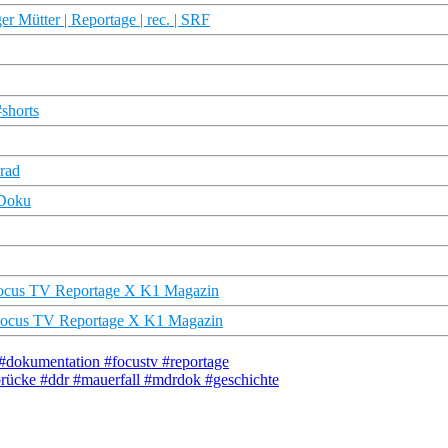
r Mütter | Reportage | rec. | SRF
#shorts
rad
 Doku
 | Focus TV Reportage X K1 Magazin
| Focus TV Reportage X K1 Magazin
 #dokumentation #focustv #reportage
brücke #ddr #mauerfall #mdrdok #geschichte