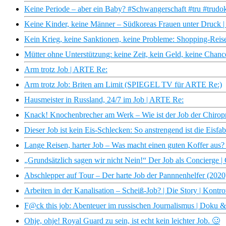
Keine Periode – aber ein Baby? #Schwangerschaft #tru #trudo
Keine Kinder, keine Männer – Südkoreas Frauen unter Druck
Kein Krieg, keine Sanktionen, keine Probleme: Shopping-Reis
Mütter ohne Unterstützung: keine Zeit, kein Geld, keine Cha
Arm trotz Job | ARTE Re:
Arm trotz Job: Briten am Limit (SPIEGEL TV für ARTE Re:)
Hausmeister in Russland, 24/7 im Job | ARTE Re:
Knack! Knochenbrecher am Werk – Wie ist der Job der Chirop
Dieser Job ist kein Eis-Schlecken: So anstrengend ist die Eisfab
Lange Reisen, harter Job – Was macht einen guten Koffer aus? 
„Grundsätzlich sagen wir nicht Nein!“ Der Job als Concierge | 
Abschlepper auf Tour – Der harte Job der Pannnenhelfer (202
Arbeiten in der Kanalisation – Scheiß-Job? | Die Story | Kontr
F@ck this job: Abenteuer im russischen Journalismus | Doku
Ohje, ohje! Royal Guard zu sein, ist echt kein leichter Job. 🥴