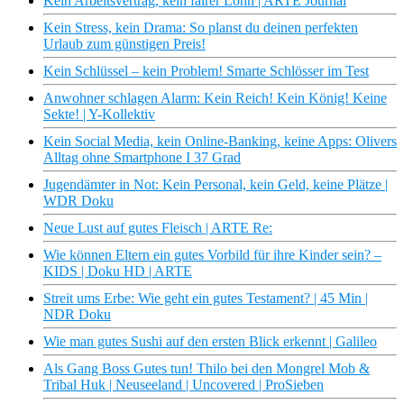
Kein Arbeitsvertrag, kein fairer Lohn | ARTE Journal
Kein Stress, kein Drama: So planst du deinen perfekten
Urlaub zum günstigen Preis!
Kein Schlüssel – kein Problem! Smarte Schlösser im Test
Anwohner schlagen Alarm: Kein Reich! Kein König! Keine
Sekte! | Y-Kollektiv
Kein Social Media, kein Online-Banking, keine Apps: Olivers
Alltag ohne Smartphone I 37 Grad
Jugendämter in Not: Kein Personal, kein Geld, keine Plätze |
WDR Doku
Neue Lust auf gutes Fleisch | ARTE Re:
Wie können Eltern ein gutes Vorbild für ihre Kinder sein? –
KIDS | Doku HD | ARTE
Streit ums Erbe: Wie geht ein gutes Testament? | 45 Min |
NDR Doku
Wie man gutes Sushi auf den ersten Blick erkennt | Galileo
Als Gang Boss Gutes tun! Thilo bei den Mongrel Mob &
Tribal Huk | Neuseeland | Uncovered | ProSieben