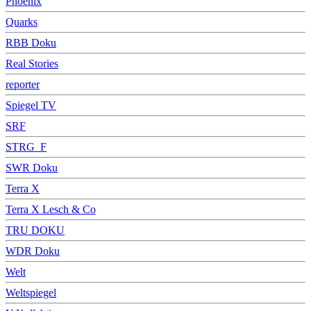
Phoenix
Quarks
RBB Doku
Real Stories
reporter
Spiegel TV
SRF
STRG_F
SWR Doku
Terra X
Terra X Lesch & Co
TRU DOKU
WDR Doku
Welt
Weltspiegel