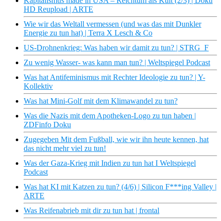
Kapitalismus made in USA – Reichtum als Kult (2/3) | Doku
HD Reupload | ARTE
Wie wir das Weltall vermessen (und was das mit Dunkler
Energie zu tun hat) | Terra X Lesch & Co
US-Drohnenkrieg: Was haben wir damit zu tun? | STRG_F
Zu wenig Wasser- was kann man tun? | Weltspiegel Podcast
Was hat Antifeminismus mit Rechter Ideologie zu tun? | Y-
Kollektiv
Was hat Mini-Golf mit dem Klimawandel zu tun?
Was die Nazis mit dem Apotheken-Logo zu tun haben |
ZDFinfo Doku
Zugegeben Mit dem Fußball, wie wir ihn heute kennen, hat
das nicht mehr viel zu tun!
Was der Gaza-Krieg mit Indien zu tun hat I Weltspiegel
Podcast
Was hat KI mit Katzen zu tun? (4/6) | Silicon F***ing Valley |
ARTE
Was Reifenabrieb mit dir zu tun hat | frontal