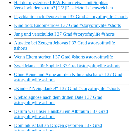
Hat der mysteriöse LKW-Fahrer etwas mit Sophias
Verschwinden zu tun? | 2/2 |Das letzte Lebenszeichen
Psychiatrie nach Depression I 37 Grad #storyofmylife #shorts
Kind trotz Endometriose I 37 Grad #storyofmylife #shorts
Jung und verschuldet I 37 Grad #storyofmylife #shorts
Ausstieg bei Zeugen Jehovas I 37 Grad #storyofmylife
#shorts
Wenn Eltern sterben I 37 Grad #shorts #storyofmylife
Zwei Mamas für Sophie I 37 Grad #storyofmylife #shorts
Ohne Beine und Arme auf den Kilimandscharo? I 37 Grad
#storyofmylife #shorts
„Kinder? Nein, danke!“ I 37 Grad #storyofmylife #shorts
Krebsdiagnose nach dem dritten Date I 37 Grad
#storyofmylife #shorts
Darum war unser Hausbau ein Albtraum I 37 Grad
#storyofmylife #shorts
Dominik ist fast an Drogen gestorben I 37 Grad
#storyofmylife #shorts