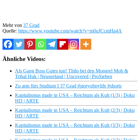
Mehr von
37 Grad
Quelle:
https://www.youtube.com/watch?v=m0uJCcmHa4A
Ähnliche Videos:
Als Gang Boss Gutes tun! Thilo bei den Mongrel Mob &
Tribal Huk | Neuseeland | Uncovered | ProSieben
Zu arm fürs Studium I 37 Grad #storyofmylife #shorts
Kapitalismus made in USA – Reichtum als Kult (1/3) | Doku
HD | ARTE
Kapitalismus made in USA – Reichtum als Kult (2/3) | Doku
HD | ARTE
Kapitalismus made in USA – Reichtum als Kult (3/3) | Doku
HD | ARTE