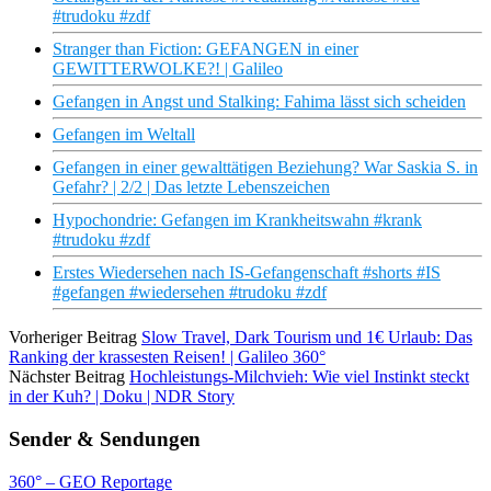
#trudoku #zdf
Stranger than Fiction: GEFANGEN in einer
GEWITTERWOLKE?! | Galileo
Gefangen in Angst und Stalking: Fahima lässt sich scheiden
Gefangen im Weltall
Gefangen in einer gewalttätigen Beziehung? War Saskia S. in
Gefahr? | 2/2 | Das letzte Lebenszeichen
Hypochondrie: Gefangen im Krankheitswahn #krank
#trudoku #zdf
Erstes Wiedersehen nach IS-Gefangenschaft #shorts #IS
#gefangen #wiedersehen #trudoku #zdf
Vorheriger Beitrag
Slow Travel, Dark Tourism und 1€ Urlaub: Das
Ranking der krassesten Reisen! | Galileo 360°
Nächster Beitrag
Hochleistungs-Milchvieh: Wie viel Instinkt steckt
in der Kuh? | Doku | NDR Story
Sender & Sendungen
360° – GEO Reportage