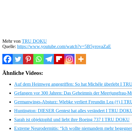
Mehr von
TRU DOKU
Quelle:
https://www.youtube.com/watch?v=5B5yrovaZaE
Ähnliche Videos:
Auf dem Heimweg angegriffen: So hat Michéle überlebt I 
Gefangen vor 300 Jahren: Das Geheimnis der Meerjungfrau-Mum
Germanwings-Absturz: Wiebke verliert Freundin Lea (†) I 
Huntington: DIESER Gentest hat alles verändert I TRU DOK
Sarah ist objektophil und liebt ihre Boeing 737 I TRU DOKU
Extreme Neurodermitis: “Ich wollte niemandem mehr begeg