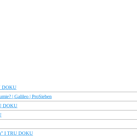
TRU DOKU
ie? | Galileo | ProSieben
TRU DOKU
U
nen” I TRU DOKU