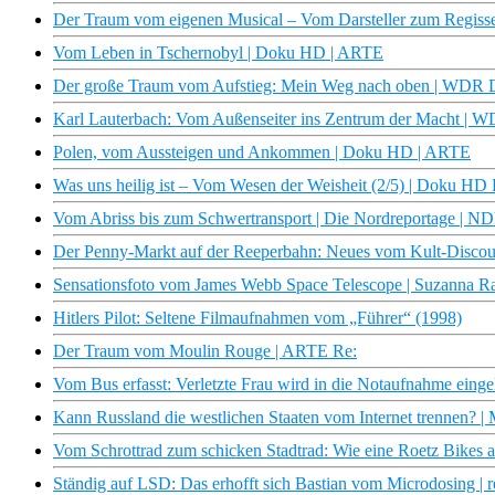
Der Traum vom eigenen Musical – Vom Darsteller zum Regiss
Vom Leben in Tschernobyl | Doku HD | ARTE
Der große Traum vom Aufstieg: Mein Weg nach oben | WDR
Karl Lauterbach: Vom Außenseiter ins Zentrum der Macht |
Polen, vom Aussteigen und Ankommen | Doku HD | ARTE
Was uns heilig ist – Vom Wesen der Weisheit (2/5) | Doku H
Vom Abriss bis zum Schwertransport | Die Nordreportage | 
Der Penny-Markt auf der Reeperbahn: Neues vom Kult-Disco
Sensationsfoto vom James Webb Space Telescope | Suzanna Ra
Hitlers Pilot: Seltene Filmaufnahmen vom „Führer“ (1998)
Der Traum vom Moulin Rouge | ARTE Re:
Vom Bus erfasst: Verletzte Frau wird in die Notaufnahme eingeli
Kann Russland die westlichen Staaten vom Internet trennen? |
Vom Schrottrad zum schicken Stadtrad: Wie eine Roetz Bikes alt
Ständig auf LSD: Das erhofft sich Bastian vom Microdosing | r