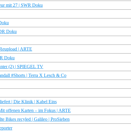
eur mit 27 | SWR Doku
 Doku
 WDR Doku
D Reupload | ARTE
NDR Doku
unter (2) | SPIEGEL TV
ndall #Shorts | Terra X Lesch & Co
efert | Die Klinik | Kabel Eins
 Mit offenen Karten – im Fokus | ARTE
e Bikes recyled | Galileo | ProSieben
eporter