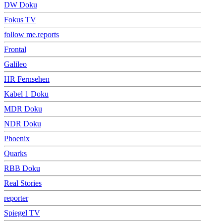
DW Doku
Fokus TV
follow me.reports
Frontal
Galileo
HR Fernsehen
Kabel 1 Doku
MDR Doku
NDR Doku
Phoenix
Quarks
RBB Doku
Real Stories
reporter
Spiegel TV