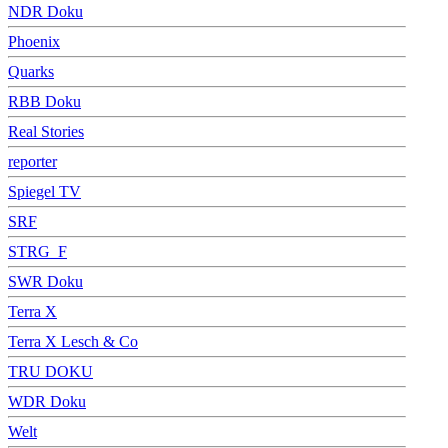
NDR Doku
Phoenix
Quarks
RBB Doku
Real Stories
reporter
Spiegel TV
SRF
STRG_F
SWR Doku
Terra X
Terra X Lesch & Co
TRU DOKU
WDR Doku
Welt