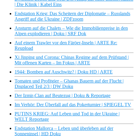
| Die Klinik | Kabel Eins
Endstation Krieg: Das Scheitern der Diplomatie – Russlands
Angriff auf die Ukraine | ZDFzoom
Ansturm auf die Chalets – Wie die Immobilienpreise in den
Alpen explodieren | Doku | SRF Dok
Auf einem Trawler vor den Färöer-Inseln | ARTE Re:
Reupload
Xi Jinping und Corona: Chinas Regime auf dem Prüfstand |
Mit offenen Karten – Im Fokus | ARTE
1944: Bomben auf Auschwitz? | Doku HD | ARTE
Tomaten und Profitgier – Ghanas Bauern auf der Flucht |
Displaced Teil 2/3 | DW Doku
Der Izmir-Clan auf Beutezug | Doku & Reportage
Im Verhör: Der Überfall auf das Pokerturnier | SPIEGEL TV
PUTINS KRIEG: Auf Leben und Tod in der Ukraine |
WELT Reportage
Endstation Mallorca – Leben und überleben auf der
Sonneninsel | HD Doku