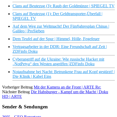
Clans auf Beutezug (3): Raub der Goldmünze | SPIEGEL TV
Clans auf Beutezug (1): Der Geldtransporter-Überfall |
SPIEGEL TV
Auf dem Weg zur Weltmacht! Der Fünfjahresplan Chinas |
Galileo | ProSieben
Dem Teufel auf der Spur | Himmel, Hölle, Fegefeuer
Vertragsarbeiter in der DDR: Eine Freundschaft auf Zeit |
ZDFinfo Doku
Cyberangriff auf die Ukraine: Wie russische Hacker mit
„NotPetya“ den Westen angriffen |ZDFinfo Doku
Notaufnahme bei Nacht: Betrunkene Frau auf Kopf gestürzt! |
Die Klinik | Kabel Eins
Vorheriger Beitrag
Mit der Kamera an die Front | ARTE Re:
Nächster Beitrag
Die Habsburger - Kampf um die Macht | Doku
HD | ARTE
Sender & Sendungen
360° – GEO Reportage