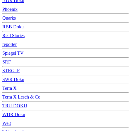
NDR Doku
Phoenix
Quarks
RBB Doku
Real Stories
reporter
Spiegel TV
SRF
STRG_F
SWR Doku
Terra X
Terra X Lesch & Co
TRU DOKU
WDR Doku
Welt