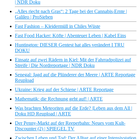
| NDR Doku
„Alles riecht nach Gras“: 2 Tage bei der Cannabis-Ernte |
Galileo | ProSieben
Fast Fashion – Kleidermüll in Chiles Wüste
Fast Food Hacker: Köfte | Abenteuer Leben | Kabel Eins
Huntington: DIESER Gentest hat alles verändert I TRU
DOKU
Einsatz auf zwei Rädern in Kiel: Mit der Fahrradpolizei auf
Streife | Die Nordreportage | NDR Doku
Senegal: Jagd auf die Plünderer der Meere | ARTE Reportage
Reupload
Ukraine: Krieg auf der Schiene | ARTE Reportage
Mathematik: die Rechnung geht auf! | ARTE
Was brachten Meteoriten auf die Erde? |Leben aus dem All |
Doku HD Reupload | ARTE
Der Penny-Markt auf der Reeperbahn: Neues vom Kult-
Discounter (2) | SPIEGEL TV
Zwischen Leben und Tod: Der Alltag auf einer Intensivstation