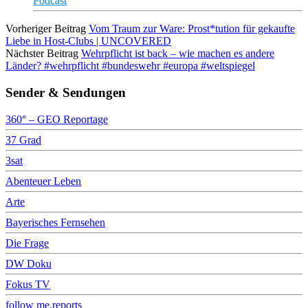
Podcast
Vorheriger Beitrag
Vom Traum zur Ware: Prost*tution für gekaufte
Liebe in Host-Clubs | UNCOVERED
Nächster Beitrag
Wehrpflicht ist back – wie machen es andere
Länder? #wehrpflicht #bundeswehr #europa #weltspiegel
Sender & Sendungen
360° – GEO Reportage
37 Grad
3sat
Abenteuer Leben
Arte
Bayerisches Fernsehen
Die Frage
DW Doku
Fokus TV
follow me.reports