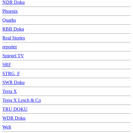
NDR Doku
Phoenix
Quarks
RBB Doku
Real Stories
reporter
Spiegel TV
SRF
STRG_F
SWR Doku
Terra X
Terra X Lesch & Co
TRU DOKU
WDR Doku
Welt