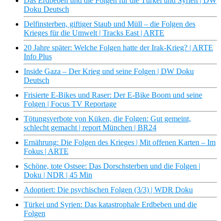
Das Erdbeben und die Folgen für die Türkei und Syrien | DW
Doku Deutsch
Delfinsterben, giftiger Staub und Müll – die Folgen des
Krieges für die Umwelt | Tracks East | ARTE
20 Jahre später: Welche Folgen hatte der Irak-Krieg? | ARTE
Info Plus
Inside Gaza – Der Krieg und seine Folgen | DW Doku
Deutsch
Frisierte E-Bikes und Raser: Der E-Bike Boom und seine
Folgen | Focus TV Reportage
Tötungsverbote von Küken, die Folgen: Gut gemeint,
schlecht gemacht | report München | BR24
Ernährung: Die Folgen des Krieges | Mit offenen Karten – Im
Fokus | ARTE
Schöne, tote Ostsee: Das Dorschsterben und die Folgen |
Doku | NDR | 45 Min
Adoptiert: Die psychischen Folgen (3/3) | WDR Doku
Türkei und Syrien: Das katastrophale Erdbeben und die
Folgen