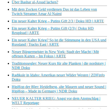
Über Bashar al-Assad lachen?
Mit dem Zocken Geld verdienen Das ist das Leben von
Twitch Streamer Amar Al Naimi
Ein neuer Kalter Krieg – Putins Gift 2/3 | Doku HD | ARTE
Ein neuer Kalter Krieg – Putins Gift (2/3) | Doku HD
Reupload | ARTE
Ein neuer Kalter Krieg? So ist die Stimmung in den USA und
Russland | Tracks East | ARTE
Neuer Bürgermeister in New York: Stadt der Macht | Mit
offenen Karten – Im Fokus | ARTE
Traditionssegler: Neuer Kurs für alte Planken | die nordstory |
NDR Doku
Radikale in Idaho: Amerikas neuer Wilder Westen | ZDFinfo
Doku
HipHop der 80er: Heidelberg, alte Mauern und neuer Sound |
HipHop – Made in Germany | NDR Doku
NEUER KALTER KRIEG: Angst vor dem Atomschlag |
WELT Reportage