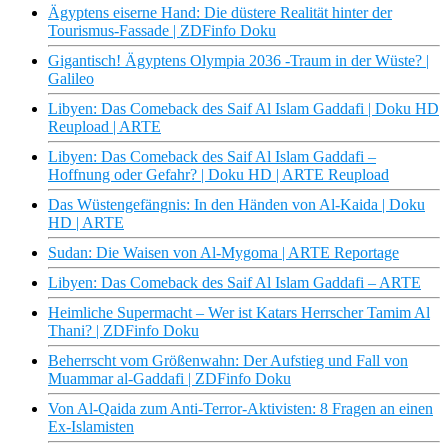
Ägyptens eiserne Hand: Die düstere Realität hinter der
Tourismus-Fassade | ZDFinfo Doku
Gigantisch! Ägyptens Olympia 2036 -Traum in der Wüste? |
Galileo
Libyen: Das Comeback des Saif Al Islam Gaddafi | Doku HD
Reupload | ARTE
Libyen: Das Comeback des Saif Al Islam Gaddafi –
Hoffnung oder Gefahr? | Doku HD | ARTE Reupload
Das Wüstengefängnis: In den Händen von Al-Kaida | Doku
HD | ARTE
Sudan: Die Waisen von Al-Mygoma | ARTE Reportage
Libyen: Das Comeback des Saif Al Islam Gaddafi – ARTE
Heimliche Supermacht – Wer ist Katars Herrscher Tamim Al
Thani? | ZDFinfo Doku
Beherrscht vom Größenwahn: Der Aufstieg und Fall von
Muammar al-Gaddafi | ZDFinfo Doku
Von Al-Qaida zum Anti-Terror-Aktivisten: 8 Fragen an einen
Ex-Islamisten