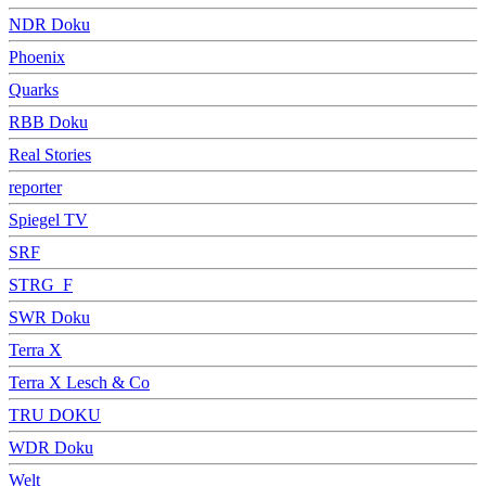
NDR Doku
Phoenix
Quarks
RBB Doku
Real Stories
reporter
Spiegel TV
SRF
STRG_F
SWR Doku
Terra X
Terra X Lesch & Co
TRU DOKU
WDR Doku
Welt