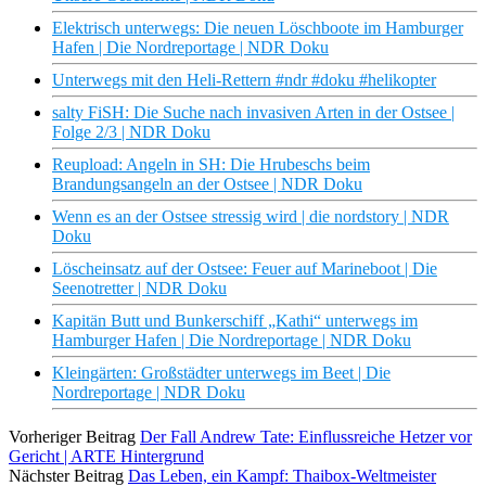
Elektrisch unterwegs: Die neuen Löschboote im Hamburger
Hafen | Die Nordreportage | NDR Doku
Unterwegs mit den Heli-Rettern #ndr #doku #helikopter
salty FiSH: Die Suche nach invasiven Arten in der Ostsee |
Folge 2/3 | NDR Doku
Reupload: Angeln in SH: Die Hrubeschs beim
Brandungsangeln an der Ostsee | NDR Doku
Wenn es an der Ostsee stressig wird | die nordstory | NDR
Doku
Löscheinsatz auf der Ostsee: Feuer auf Marineboot | Die
Seenotretter | NDR Doku
Kapitän Butt und Bunkerschiff „Kathi“ unterwegs im
Hamburger Hafen | Die Nordreportage | NDR Doku
Kleingärten: Großstädter unterwegs im Beet | Die
Nordreportage | NDR Doku
Vorheriger Beitrag
Der Fall Andrew Tate: Einflussreiche Hetzer vor
Gericht | ARTE Hintergrund
Nächster Beitrag
Das Leben, ein Kampf: Thaibox-Weltmeister