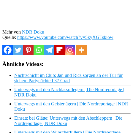
Mehr von
NDR Doku
Quelle:
https://www.youtube.com/watch?v=5kyXGTskiow
Ähnliche Videos:
Nachtschicht im Club: Jan und Rica sorgen an der Tür für
sichere Partynächte I 37 Grad
Unterwegs mit den Nachlasspflegern | Die Nordreportage |
NDR Doku
Unterwegs mit den Geisterjägern | Die Nordreportage | NDR
Doku
Einsatz bei Glätte: Unterwegs mit den Abschleppern | Die
Nordreportage | NDR Doku
Unterwegs mit den Wunscherfüllern | Die Nordreportage |