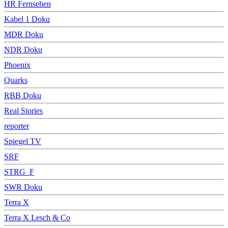
HR Fernsehen
Kabel 1 Doku
MDR Doku
NDR Doku
Phoenix
Quarks
RBB Doku
Real Stories
reporter
Spiegel TV
SRF
STRG_F
SWR Doku
Terra X
Terra X Lesch & Co