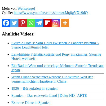
Mehr von
Weltspiegel
Quelle:
https://www.youtube.com/shorts/xMq8gVXe9dQ
Ähnliche Videos:
Skurrile Hotels: Vom Hotel zwischen 2 Ländern bis zum 5
Sterne Leuchtturm-Hotel
Langhälsige Frühstücksgäste und Pony im Zimmer: Skurrile
Hotels weltweit
Ein Bad in Wein und viereckige Melonen: Skurrile Trends aus
Japan
Wenn Hunde verheiratet werden: Die skurrile Welt der
vermenschlichten Haustiere in China
1936 – Bürgerkrieg in Spanien
Spanien – Das entzweite Land | Doku HD | ARTE
Extreme Dürre in Spanien