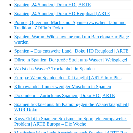
Spanien, 24 Stunden | Doku HD | ARTE
Spanien, 24 Stunden | Doku HD Reupload | ARTE
Pornos, Queer und Machismo: Spanien zwischen Tabu und
Tradition | ZDFinfo Doku
Spanien: Warum Wildschweine rund um Barcelona zur Plage
wurden
Spanien – Das entzweite Land | Doku HD Reupload | ARTE
Dürre in Spanien: Der große Streit ums Wasser | Weltspiegel
Wo ist das Wasser? Trockenheit in Spanien
Europa: Wenn Spanien den Takt angibt | ARTE Info Plus
Klimawandel: Immer weniger Muscheln in Spanien
Doxandem – Zurück aus Spanien | Doku HD | ARTE
Spanien trocknet aus: Im Kampf gegen die Wasserknappheit |
WDR Doku
Kuss-Eklat in Spanien: Sexismus im Sport, ein europaweites
Problem | ARTE Europa – Die Woche
Mystischer Islam lockt Aussteiger nach Spanien | ARTE Re: