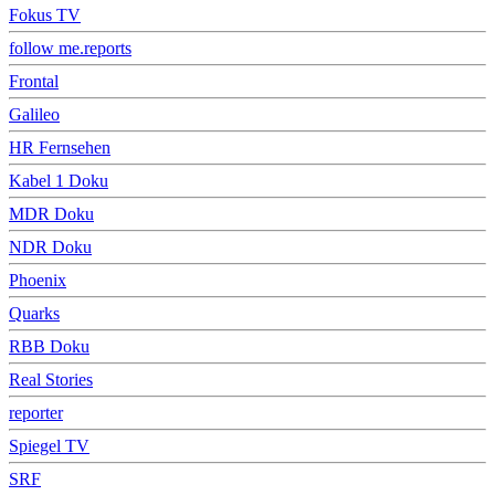
Fokus TV
follow me.reports
Frontal
Galileo
HR Fernsehen
Kabel 1 Doku
MDR Doku
NDR Doku
Phoenix
Quarks
RBB Doku
Real Stories
reporter
Spiegel TV
SRF