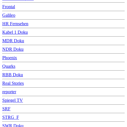
Frontal
Galileo
HR Fernsehen
Kabel 1 Doku
MDR Doku
NDR Doku
Phoenix
Quarks
RBB Doku
Real Stories
reporter
Spiegel TV
SRF
STRG_F
SWR Doku