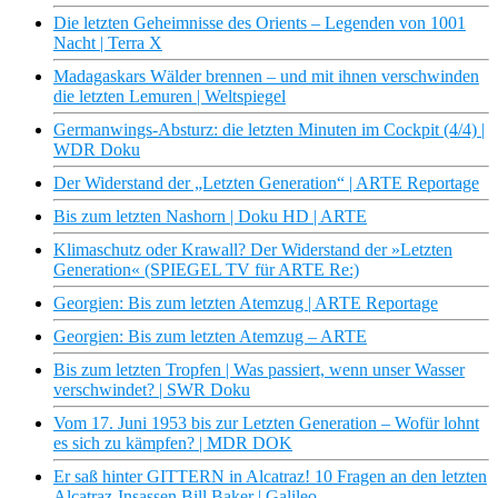
Die letzten Geheimnisse des Orients – Legenden von 1001
Nacht | Terra X
Madagaskars Wälder brennen – und mit ihnen verschwinden
die letzten Lemuren | Weltspiegel
Germanwings-Absturz: die letzten Minuten im Cockpit (4/4) |
WDR Doku
Der Widerstand der „Letzten Generation“ | ARTE Reportage
Bis zum letzten Nashorn | Doku HD | ARTE
Klimaschutz oder Krawall? Der Widerstand der »Letzten
Generation« (SPIEGEL TV für ARTE Re:)
Georgien: Bis zum letzten Atemzug | ARTE Reportage
Georgien: Bis zum letzten Atemzug – ARTE
Bis zum letzten Tropfen | Was passiert, wenn unser Wasser
verschwindet? | SWR Doku
Vom 17. Juni 1953 bis zur Letzten Generation – Wofür lohnt
es sich zu kämpfen? | MDR DOK
Er saß hinter GITTERN in Alcatraz! 10 Fragen an den letzten
Alcatraz-Insassen Bill Baker | Galileo