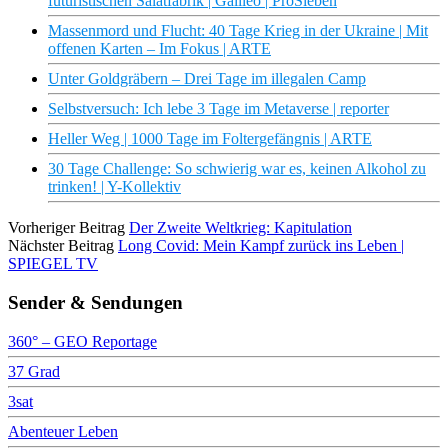
futuristischen Salatfabrik | Galileo | ProSieben
Massenmord und Flucht: 40 Tage Krieg in der Ukraine | Mit
offenen Karten – Im Fokus | ARTE
Unter Goldgräbern – Drei Tage im illegalen Camp
Selbstversuch: Ich lebe 3 Tage im Metaverse | reporter
Heller Weg | 1000 Tage im Foltergefängnis | ARTE
30 Tage Challenge: So schwierig war es, keinen Alkohol zu
trinken! | Y-Kollektiv
Vorheriger Beitrag
Der Zweite Weltkrieg: Kapitulation
Nächster Beitrag
Long Covid: Mein Kampf zurück ins Leben |
SPIEGEL TV
Sender & Sendungen
360° – GEO Reportage
37 Grad
3sat
Abenteuer Leben