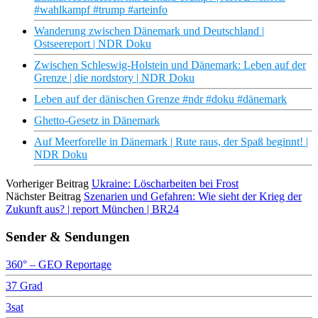
#wahlkampf #trump #arteinfo
Wanderung zwischen Dänemark und Deutschland |
Ostseereport | NDR Doku
Zwischen Schleswig-Holstein und Dänemark: Leben auf der
Grenze | die nordstory | NDR Doku
Leben auf der dänischen Grenze #ndr #doku #dänemark
Ghetto-Gesetz in Dänemark
Auf Meerforelle in Dänemark | Rute raus, der Spaß beginnt! |
NDR Doku
Vorheriger Beitrag
Ukraine: Löscharbeiten bei Frost
Nächster Beitrag
Szenarien und Gefahren: Wie sieht der Krieg der
Zukunft aus? | report München | BR24
Sender & Sendungen
360° – GEO Reportage
37 Grad
3sat