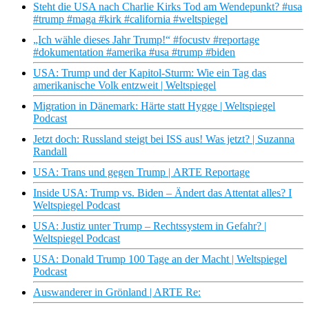
Steht die USA nach Charlie Kirks Tod am Wendepunkt? #usa
#trump #maga #kirk #california #weltspiegel
„Ich wähle dieses Jahr Trump!“ #focustv #reportage
#dokumentation #amerika #usa #trump #biden
USA: Trump und der Kapitol-Sturm: Wie ein Tag das
amerikanische Volk entzweit | Weltspiegel
Migration in Dänemark: Härte statt Hygge | Weltspiegel
Podcast
Jetzt doch: Russland steigt bei ISS aus! Was jetzt? | Suzanna
Randall
USA: Trans und gegen Trump | ARTE Reportage
Inside USA: Trump vs. Biden – Ändert das Attentat alles? I
Weltspiegel Podcast
USA: Justiz unter Trump – Rechtssystem in Gefahr? |
Weltspiegel Podcast
USA: Donald Trump 100 Tage an der Macht | Weltspiegel
Podcast
Auswanderer in Grönland | ARTE Re: