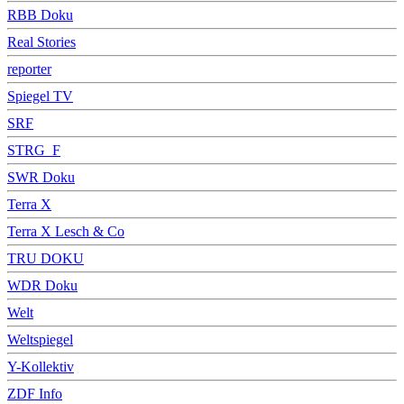
RBB Doku
Real Stories
reporter
Spiegel TV
SRF
STRG_F
SWR Doku
Terra X
Terra X Lesch & Co
TRU DOKU
WDR Doku
Welt
Weltspiegel
Y-Kollektiv
ZDF Info