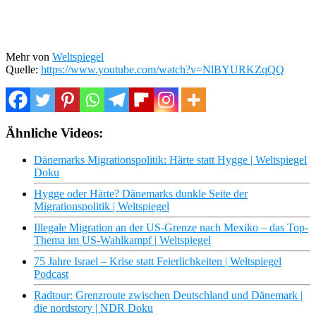
Mehr von
Weltspiegel
Quelle:
https://www.youtube.com/watch?v=NlBYURKZqQQ
Ähnliche Videos:
Dänemarks Migrationspolitik: Härte statt Hygge | Weltspiegel
Doku
Hygge oder Härte? Dänemarks dunkle Seite der
Migrationspolitik | Weltspiegel
Illegale Migration an der US-Grenze nach Mexiko – das Top-
Thema im US-Wahlkampf | Weltspiegel
75 Jahre Israel – Krise statt Feierlichkeiten | Weltspiegel
Podcast
Radtour: Grenzroute zwischen Deutschland und Dänemark |
die nordstory | NDR Doku