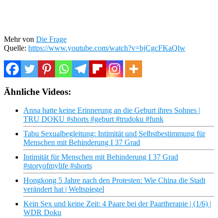
Mehr von
Die Frage
Quelle:
https://www.youtube.com/watch?v=bjCgcFKaQlw
Ähnliche Videos:
Anna hatte keine Erinnerung an die Geburt ihres Sohnes |
TRU DOKU #shorts #geburt #trudoku #funk
Tabu Sexualbegleitung: Intimität und Selbstbestimmung für
Menschen mit Behinderung I 37 Grad
Intimität für Menschen mit Behinderung I 37 Grad
#storyofmylife #shorts
Hongkong 5 Jahre nach den Protesten: Wie China die Stadt
verändert hat | Weltspiegel
Kein Sex und keine Zeit: 4 Paare bei der Paartherapie | (1/6) |
WDR Doku