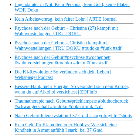
Jugendämter in Not: Kein Personal, kein Geld, keine Plätze |
WDR Doku
Kein Arbeitsvertrag, kein fairer Lohn | ARTE Journal
Psychose nach der Geburt – Christina (27) kämpft mit
Wahnvorstellungen | TRU DOKU
Psychose nach der Geburt – Christina kämpft mit
Wahnvorstellungen | TRU DOKU #trudoku #funk #zdf
Psychose nach der Geburt#psychose #wochenbett
#wahnvorstellungen #trudoku #doku #funk #zdf
Die KI-Revolution: So verändert sich dein Leben |
Weltspiegel Podcast
Bessere Haut, mehr Energie: So verändert sich dein Körper,
wenn du auf Alkohol verzichtest | ZDFinfo
Traumatherapie nach Geburt#präeklampsie #bluthochdruck
#schwangerschaft #trudoku #doku #funk #zdf
Nach Geburt Intensivstation I 37 Grad #storyofmylife #shorts
Kein Geld für Klamotten oder Hobbys: Wie sich eine
Kindheit in Armut anfühlt I stark! bei 37 Grad