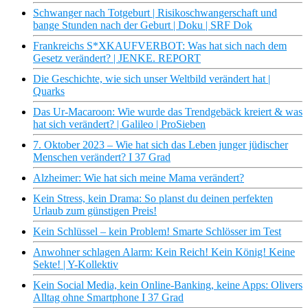
Schwanger nach Totgeburt | Risikoschwangerschaft und
bange Stunden nach der Geburt | Doku | SRF Dok
Frankreichs S*XKAUFVERBOT: Was hat sich nach dem
Gesetz verändert? | JENKE. REPORT
Die Geschichte, wie sich unser Weltbild verändert hat |
Quarks
Das Ur-Macaroon: Wie wurde das Trendgebäck kreiert & was
hat sich verändert? | Galileo | ProSieben
7. Oktober 2023 – Wie hat sich das Leben junger jüdischer
Menschen verändert? I 37 Grad
Alzheimer: Wie hat sich meine Mama verändert?
Kein Stress, kein Drama: So planst du deinen perfekten
Urlaub zum günstigen Preis!
Kein Schlüssel – kein Problem! Smarte Schlösser im Test
Anwohner schlagen Alarm: Kein Reich! Kein König! Keine
Sekte! | Y-Kollektiv
Kein Social Media, kein Online-Banking, keine Apps: Olivers
Alltag ohne Smartphone I 37 Grad