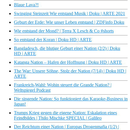
Blaue Lava?!
Swinging Steinzeit Wie entstand Musik | Doku | ARTE 2021
Geburt der Erde: Wie unser Leben entstand | ZDFinfo Doku
Wie entstand der Mond? | Terra X Lesch & Co #shorts
So entstand der Koran | Doku HD | ARTE
Bangladesch, die blutige Geburt einer Nation (2/2) | Doku
HD | ARTE
Katanga Nation – Hafen der Hoffnung | Doku HD | ARTE
The War: Unsere Söhne, Stolz der Nation (7/14) | Doku HD |
ARTE
Frankreich-Wahl: Wohin steuert die Grande Nation? |
Weltspiegel Podcast
Die singende Nation: So funktioniert das Karaoke-Business in
Japan!
Trumps Krieg gegen die eigene Nation: Eskalation eines
Feindbildes | Thilo Mischke SPECIAL | Galileo
Der Reichtum einer Nation | Europas Drogenmafia (1/2) |