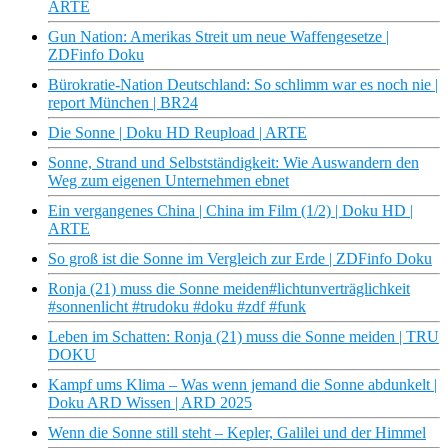
ARTE
Gun Nation: Amerikas Streit um neue Waffengesetze |
ZDFinfo Doku
Bürokratie-Nation Deutschland: So schlimm war es noch nie |
report München | BR24
Die Sonne | Doku HD Reupload | ARTE
Sonne, Strand und Selbstständigkeit: Wie Auswandern den
Weg zum eigenen Unternehmen ebnet
Ein vergangenes China | China im Film (1/2) | Doku HD |
ARTE
So groß ist die Sonne im Vergleich zur Erde | ZDFinfo Doku
Ronja (21) muss die Sonne meiden#lichtunverträglichkeit
#sonnenlicht #trudoku #doku #zdf #funk
Leben im Schatten: Ronja (21) muss die Sonne meiden | TRU
DOKU
Kampf ums Klima – Was wenn jemand die Sonne abdunkelt |
Doku ARD Wissen | ARD 2025
Wenn die Sonne still steht – Kepler, Galilei und der Himmel