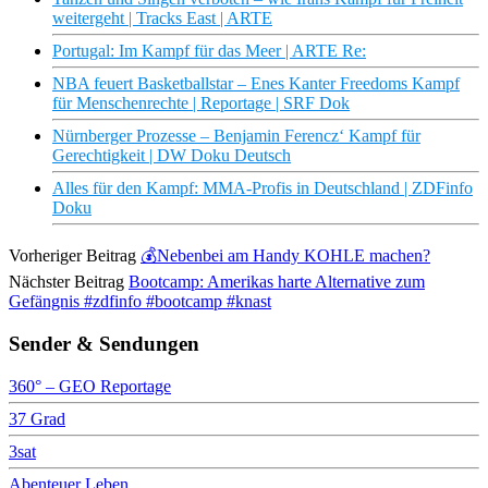
weitergeht | Tracks East | ARTE
Portugal: Im Kampf für das Meer | ARTE Re:
NBA feuert Basketballstar – Enes Kanter Freedoms Kampf
für Menschenrechte | Reportage | SRF Dok
Nürnberger Prozesse – Benjamin Ferencz‘ Kampf für
Gerechtigkeit | DW Doku Deutsch
Alles für den Kampf: MMA-Profis in Deutschland | ZDFinfo
Doku
Vorheriger Beitrag
💰Nebenbei am Handy KOHLE machen?
Nächster Beitrag
Bootcamp: Amerikas harte Alternative zum
Gefängnis #zdfinfo #bootcamp #knast
Sender & Sendungen
360° – GEO Reportage
37 Grad
3sat
Abenteuer Leben