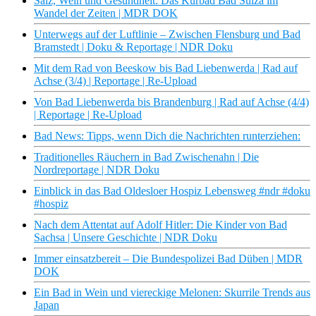
Salz, Wein und Gesundheit: Das Kurbad Bad Sulza im
Wandel der Zeiten | MDR DOK
Unterwegs auf der Luftlinie – Zwischen Flensburg und Bad
Bramstedt | Doku & Reportage | NDR Doku
Mit dem Rad von Beeskow bis Bad Liebenwerda | Rad auf
Achse (3/4) | Reportage | Re-Upload
Von Bad Liebenwerda bis Brandenburg | Rad auf Achse (4/4)
| Reportage | Re-Upload
Bad News: Tipps, wenn Dich die Nachrichten runterziehen:
Traditionelles Räuchern in Bad Zwischenahn | Die
Nordreportage | NDR Doku
Einblick in das Bad Oldesloer Hospiz Lebensweg #ndr #doku
#hospiz
Nach dem Attentat auf Adolf Hitler: Die Kinder von Bad
Sachsa | Unsere Geschichte | NDR Doku
Immer einsatzbereit – Die Bundespolizei Bad Düben | MDR
DOK
Ein Bad in Wein und viereckige Melonen: Skurrile Trends aus
Japan