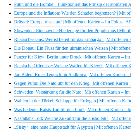
Putin und die Bombe – Funktioniert das Prinzip der atomare
Europa und die Inflation: Wie den Schaden begrenzen? | Mit 
Brüssel: Europa rüstet auf | Mit offenen Karten – Im Fokus | 
Slowenien: Eine zweite Niederlage für den Populismus | Mit 
Russisches Gas: Wer ist bereit für das Embargo? | Mit offene
Die Donau: Ein Fluss für den ukrainischen Weizen | Mit offe
Panzer für Kiew: Berlin unter Druck | Mit offenen Karten – I
Russische Offensive: Welche Waffen für Kiew? | Mit offenen 
Joe Biden: Roter Teppich für Südkorea | Mit offenen Karten 
Gegen Putin: Die Nato übt für den Krieg | Mit offenen Karten
Schweden: Verstärkung für die Nato | Mit offenen Karten – I
Wahlen in der Türkei: Schlappe für Erdogan | Mit offenen Kar
Was bedeutet Raisis Tod für den Iran? | Mit offenen Karten –
Nasrallahs Tod: Welche Zukunft für die Hisbollah? | Mit offe
„Sisity“, eine neue Hauptstadt für Ägypten | Mit offenen Kart