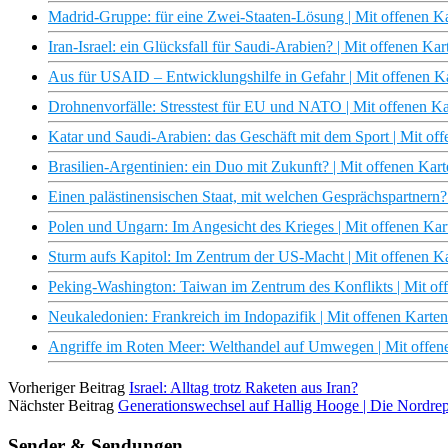
Madrid-Gruppe: für eine Zwei-Staaten-Lösung | Mit offenen 
Iran-Israel: ein Glücksfall für Saudi-Arabien? | Mit offenen K
Aus für USAID – Entwicklungshilfe in Gefahr | Mit offenen 
Drohnenvorfälle: Stresstest für EU und NATO | Mit offenen K
Katar und Saudi-Arabien: das Geschäft mit dem Sport | Mit o
Brasilien-Argentinien: ein Duo mit Zukunft? | Mit offenen Ka
Einen palästinensischen Staat, mit welchen Gesprächspartnern
Polen und Ungarn: Im Angesicht des Krieges | Mit offenen Ka
Sturm aufs Kapitol: Im Zentrum der US-Macht | Mit offenen 
Peking-Washington: Taiwan im Zentrum des Konflikts | Mit o
Neukaledonien: Frankreich im Indopazifik | Mit offenen Kart
Angriffe im Roten Meer: Welthandel auf Umwegen | Mit offen
Vorheriger Beitrag
Israel: Alltag trotz Raketen aus Iran?
Nächster Beitrag
Generationswechsel auf Hallig Hooge | Die Nordr
Sender & Sendungen