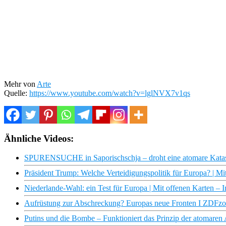
Mehr von
Arte
Quelle:
https://www.youtube.com/watch?v=lglNVX7v1qs
Ähnliche Videos:
SPURENSUCHE in Saporischschja – droht eine atomare Katast
Präsident Trump: Welche Verteidigungspolitik für Europa? | M
Niederlande-Wahl: ein Test für Europa | Mit offenen Karten –
Aufrüstung zur Abschreckung? Europas neue Fronten I ZDFz
Putins und die Bombe – Funktioniert das Prinzip der atomar