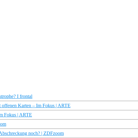
rophe? I frontal
it offenen Karten – Im Fokus | ARTE
 Im Fokus | ARTE
oom
en Abschreckung noch? | ZDFzoom