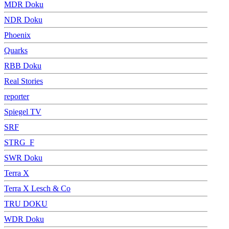
MDR Doku
NDR Doku
Phoenix
Quarks
RBB Doku
Real Stories
reporter
Spiegel TV
SRF
STRG_F
SWR Doku
Terra X
Terra X Lesch & Co
TRU DOKU
WDR Doku