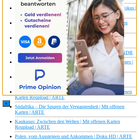
Ukraine: Davor und danach | Mit offenen Karten – Im Fokus |
ARTE
Indonesien – Inselstaat mit großem Potential | Mit offenen
Karten | ARTE
Im Schatten des Ukraine-Krieges: Ehem. Helfer der
Deutschen im Visier der TALIBAN I frontal
Ukraine: Eine Fahrt an den Rand des Krieges | Doku | NDR
INVASION IN DIE UKRAINE: Horror des Putin-Krieges |
WELT Reportage
Libyen: Spielball fremder Mächte | Mit offenen Karten |
ARTE
Kaliningrad: eine russische Enklave in der EU | Mit offenen
Karten Reupload | ARTE
×
Südafrika – Die Spuren der Vergangenheit | Mit offenen
Karten | ARTE
Kaukasus: Zwischen den Welten | Mit offenen Karten
Reupload | ARTE
Polen, vom Aussteigen und Ankommen | Doku HD | ARTE