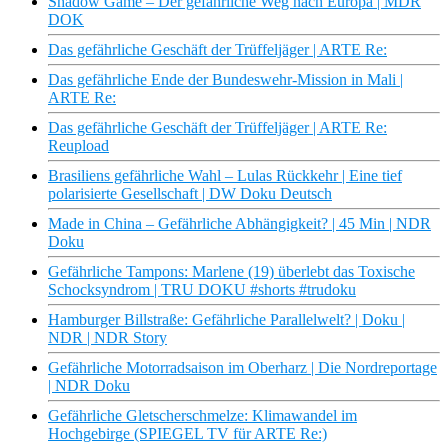
Shadow Game – Der gefährliche Weg nach Europa | MDR
DOK
Das gefährliche Geschäft der Trüffeljäger | ARTE Re:
Das gefährliche Ende der Bundeswehr-Mission in Mali |
ARTE Re:
Das gefährliche Geschäft der Trüffeljäger | ARTE Re:
Reupload
Brasiliens gefährliche Wahl – Lulas Rückkehr | Eine tief
polarisierte Gesellschaft | DW Doku Deutsch
Made in China – Gefährliche Abhängigkeit? | 45 Min | NDR
Doku
Gefährliche Tampons: Marlene (19) überlebt das Toxische
Schocksyndrom | TRU DOKU #shorts #trudoku
Hamburger Billstraße: Gefährliche Parallelwelt? | Doku |
NDR | NDR Story
Gefährliche Motorradsaison im Oberharz | Die Nordreportage
| NDR Doku
Gefährliche Gletscherschmelze: Klimawandel im
Hochgebirge (SPIEGEL TV für ARTE Re:)