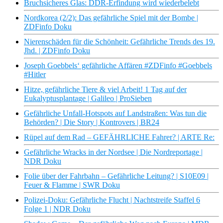
Bruchsicheres Glas: DDR-Erfindung wird wiederbelebt
Nordkorea (2/2): Das gefährliche Spiel mit der Bombe |
ZDFinfo Doku
Nierenschäden für die Schönheit: Gefährliche Trends des 19.
Jhd. | ZDFinfo Doku
Joseph Goebbels‘ gefährliche Affären #ZDFinfo #Goebbels
#Hitler
Hitze, gefährliche Tiere & viel Arbeit! 1 Tag auf der
Eukalyptusplantage | Galileo | ProSieben
Gefährliche Unfall-Hotspots auf Landstraßen: Was tun die
Behörden? | Die Story | Kontrovers | BR24
Rüpel auf dem Rad – GEFÄHRLICHE Fahrer? | ARTE Re:
Gefährliche Wracks in der Nordsee | Die Nordreportage |
NDR Doku
Folie über der Fahrbahn – Gefährliche Leitung? | S10E09 |
Feuer & Flamme | SWR Doku
Polizei-Doku: Gefährliche Flucht | Nachtstreife Staffel 6
Folge 1 | NDR Doku