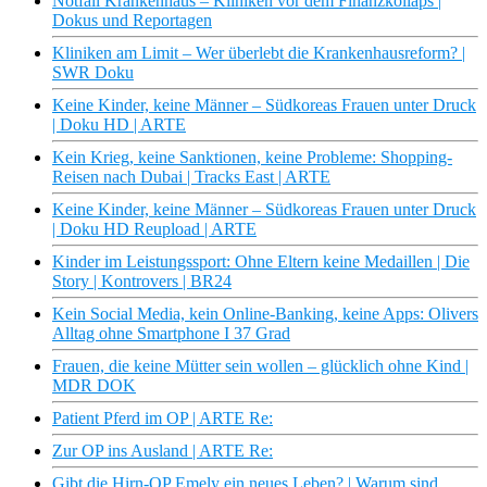
Notfall Krankenhaus – Kliniken vor dem Finanzkollaps |
Dokus und Reportagen
Kliniken am Limit – Wer überlebt die Krankenhausreform? |
SWR Doku
Keine Kinder, keine Männer – Südkoreas Frauen unter Druck
| Doku HD | ARTE
Kein Krieg, keine Sanktionen, keine Probleme: Shopping-
Reisen nach Dubai | Tracks East | ARTE
Keine Kinder, keine Männer – Südkoreas Frauen unter Druck
| Doku HD Reupload | ARTE
Kinder im Leistungssport: Ohne Eltern keine Medaillen | Die
Story | Kontrovers | BR24
Kein Social Media, kein Online-Banking, keine Apps: Olivers
Alltag ohne Smartphone I 37 Grad
Frauen, die keine Mütter sein wollen – glücklich ohne Kind |
MDR DOK
Patient Pferd im OP | ARTE Re:
Zur OP ins Ausland | ARTE Re:
Gibt die Hirn-OP Emely ein neues Leben? | Warum sind