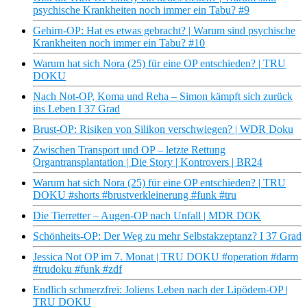
psychische Krankheiten noch immer ein Tabu? #9
Gehirn-OP: Hat es etwas gebracht? | Warum sind psychische
Krankheiten noch immer ein Tabu? #10
Warum hat sich Nora (25) für eine OP entschieden? | TRU
DOKU
Nach Not-OP, Koma und Reha – Simon kämpft sich zurück
ins Leben I 37 Grad
Brust-OP: Risiken von Silikon verschwiegen? | WDR Doku
Zwischen Transport und OP – letzte Rettung
Organtransplantation | Die Story | Kontrovers | BR24
Warum hat sich Nora (25) für eine OP entschieden? | TRU
DOKU #shorts #brustverkleinerung #funk #tru
Die Tierretter – Augen-OP nach Unfall | MDR DOK
Schönheits-OP: Der Weg zu mehr Selbstakzeptanz? I 37 Grad
Jessica Not OP im 7. Monat | TRU DOKU #operation #darm
#trudoku #funk #zdf
Endlich schmerzfrei: Joliens Leben nach der Lipödem-OP |
TRU DOKU