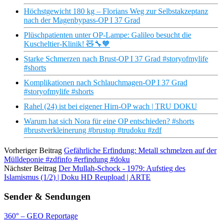
Höchstgewicht 180 kg – Florians Weg zur Selbstakzeptanz
nach der Magenbypass-OP I 37 Grad
Plüschpatienten unter OP-Lampe: Galileo besucht die
Kuscheltier-Klinik! 🧸🔧🧡
Starke Schmerzen nach Brust-OP I 37 Grad #storyofmylife
#shorts
Komplikationen nach Schlauchmagen-OP I 37 Grad
#storyofmylife #shorts
Rahel (24) ist bei eigener Hirn-OP wach | TRU DOKU
Warum hat sich Nora für eine OP entschieden? #shorts
#brustverkleinerung #brustop #trudoku #zdf
Vorheriger Beitrag
Gefährliche Erfindung: Metall schmelzen auf der
Mülldeponie #zdfinfo #erfindung #doku
Nächster Beitrag
Der Mullah-Schock - 1979: Aufstieg des
Islamismus (1/2) | Doku HD Reupload | ARTE
Sender & Sendungen
360° – GEO Reportage