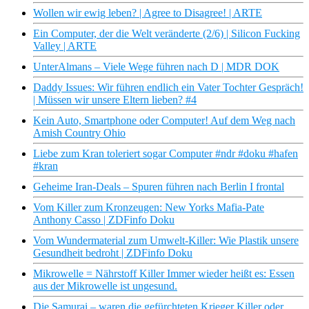
Wollen wir ewig leben? | Agree to Disagree! | ARTE
Ein Computer, der die Welt veränderte (2/6) | Silicon Fucking
Valley | ARTE
UnterAlmans – Viele Wege führen nach D | MDR DOK
Daddy Issues: Wir führen endlich ein Vater Tochter Gespräch!
| Müssen wir unsere Eltern lieben? #4
Kein Auto, Smartphone oder Computer! Auf dem Weg nach
Amish Country Ohio
Liebe zum Kran toleriert sogar Computer #ndr #doku #hafen
#kran
Geheime Iran-Deals – Spuren führen nach Berlin I frontal
Vom Killer zum Kronzeugen: New Yorks Mafia-Pate
Anthony Casso | ZDFinfo Doku
Vom Wundermaterial zum Umwelt-Killer: Wie Plastik unsere
Gesundheit bedroht | ZDFinfo Doku
Mikrowelle = Nährstoff Killer Immer wieder heißt es: Essen
aus der Mikrowelle ist ungesund.
Die Samurai – waren die gefürchteten Krieger Killer oder