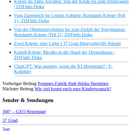
Kriege im Alten Ägypten: Von der Keule bis zum Streitwagen
| ZDFinfo Doku
Vom Zarenreich bis Lenins Aufstieg: Russlands Kriege (Teil
1) | ZDFinfo Doku
Von der Oktoberrevolution bis zum Zerfall der Sowjetunion:
Russlands Kriege (Teil 2) | ZDFinfo Doku
Zwei Kriege- eine Liebe I 37 Grad #storyofmylife #shorts
Kartell-Kriege: Mexiko in der Hand der Drogenbosse |
ZDFinfo Doku
ChatGPT: Was passiert, wenn die KI übernimmt? | Y-
Kollektiv
Vorheriger Beitrag
Pommes-Fabrik #ndr #doku #pommes
Nächster Beitrag
Wie viel kostet euch euer Kinderwunsch?
Sender & Sendungen
360° – GEO Reportage
37 Grad
3sat