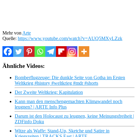
Mehr von
Arte
Quelle:
https://www.youtube.com/watch?v=AUQ5MXyLZzk
Ähnliche Videos:
Bomberflugzeuge: Die dunkle Seite von Gotha im Ersten
Weltkrieg #history #weltkrieg #mdr #shorts
Der Zweite Weltkrieg: Kapitulation
Kann man den menschengemachten Klimawandel noch
leugnen? | ARTE Info Plus
Darum ist den Holocaust zu leugnen, keine Meinungsfreiheit |
ZDFinfo Doku
Witze als Waffe: Stand-Up, Sketche und Satire in
Kriegszeiten | TRACKS East | ARTE