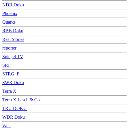
NDR Doku
Phoenix
Quarks
RBB Doku
Real Stories
reporter
Spiegel TV
SRF
STRG_F
SWR Doku
Terra X
Terra X Lesch & Co
TRU DOKU
WDR Doku
Welt