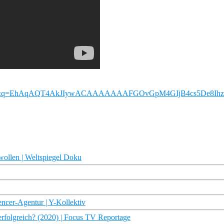
oKQVdk&q=EhAqAQT4AkJIywACAAAAAAAFGOvGpM4GIjB4cs5De8
wollen | Weltspiegel Doku
uencer-Agentur | Y-Kollektiv
rfolgreich? (2020) | Focus TV Reportage