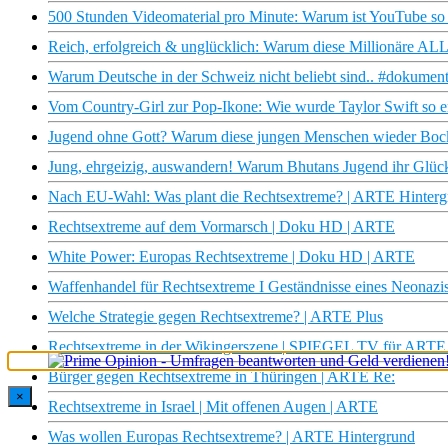
500 Stunden Videomaterial pro Minute: Warum ist YouTube so 
Reich, erfolgreich & unglücklich: Warum diese Millionäre A
Warum Deutsche in der Schweiz nicht beliebt sind.. #dokument
Vom Country-Girl zur Pop-Ikone: Wie wurde Taylor Swift so e
Jugend ohne Gott? Warum diese jungen Menschen wieder Bock 
Jung, ehrgeizig, auswandern! Warum Bhutans Jugend ihr Glück 
Nach EU-Wahl: Was plant die Rechtsextreme? | ARTE Hinterg
Rechtsextreme auf dem Vormarsch | Doku HD | ARTE
White Power: Europas Rechtsextreme | Doku HD | ARTE
Waffenhandel für Rechtsextreme I Geständnisse eines Neonazis 
Welche Strategie gegen Rechtsextreme? | ARTE Plus
Rechtsextreme in der Wikingerszene | SPIEGEL TV für ARTE
Bürger gegen Rechtsextreme in Thüringen | ARTE Re:
×
Rechtsextreme in Israel | Mit offenen Augen | ARTE
Was wollen Europas Rechtsextreme? | ARTE Hintergrund