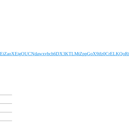
IhzEiZaoXEigOUCNdawxvbch6DX3KTLMtZppGoX9ifz0CrELKQo