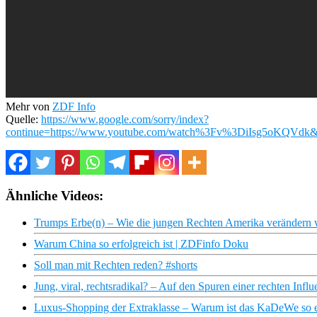
Mehr von
ZDF Info
Quelle:
https://www.google.com/sorry/index?
continue=https://www.youtube.com/watch%3Fv%3DiIsg5
Ähnliche Videos:
Trumps Erbe(n) – Wie die jungen Rechten Amerika verändern 
Warum China so erfolgreich ist | ZDFinfo Doku
Soll man mit Rechten reden? #shorts
Jung, viral, rechtsradikal? – Auf den Spuren einer rechten Infl
Luxus-Shopping der Extraklasse – Warum ist das KaDeWe so e