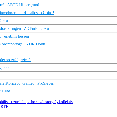
me? | ARTE Hintergrund
nwohner und das alles in China!
 Doku
ausforderungen | ZDFinfo Doku
 | erlebnis hessen
e Nordreportage | NDR Doku
der so erfolgreich?
Upload
fé Konzept | Galileo | ProSieben
7 Grad
is ist zurück | #shorts #history #ykollektiv
 ARTE