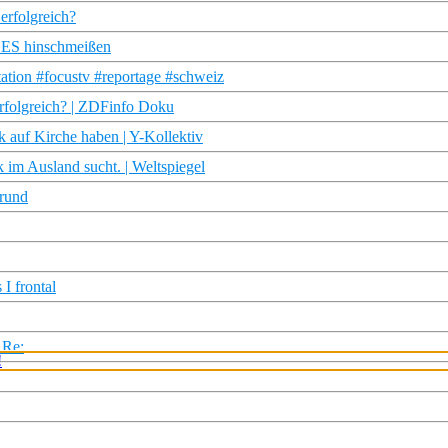
erfolgreich?
LLES hinschmeißen
ation #focustv #reportage #schweiz
rfolgreich? | ZDFinfo Doku
auf Kirche haben | Y-Kollektiv
im Ausland sucht. | Weltspiegel
rund
I frontal
 Re: