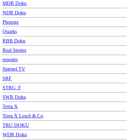
MDR Doku
NDR Doku
Phoenix
Quarks
RBB Doku
Real Stories
reporter
Spiegel TV
SRF
STRG_F
SWR Doku
Terra X
Terra X Lesch & Co
TRU DOKU
WDR Doku