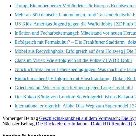
Trump: Ein unbequemer Verbündeter für Europas Rechtsextre
Mehr als 500 deutsche Unternehmen, rund Tausend deutsche Ei
US Kids: Amerikas Jugend gegen die Waffenlobby | ZDFinfo
Inflation und Facharbeitermangel: Mittelstand vor neuen Her
Erfolgreich mit Permakultur? – Die Frankfurter Stadtfarm | doku
Möbel aus Recyclingholz: Erfolgreich auf dem Holzweg | Di
Clans im Visier: Wie erfolgreich ist die Polizei? | WDR Doku
Glücklich trotz harter Lebensbedingungen: Was macht die Islän
Einfach machen! | Erfolgreich mit Einschränkung | Doku | Re-
Griechenland: Wie erfolgreich Singen gegen Long Covid hilft
Der Kakao König von London: So erfolgreich ist das Kakao-Ca
International erfolgreich: Alpha Dias Weg zum Supermodel I 3
Vorheriger Beitrag
Geschlechtskrankheit auf dem Vormarsch: Die Syphil
Nächster Beitrag
Die Rückkehr der Inflation | Doku HD Reupload |
Sender & Sendungen